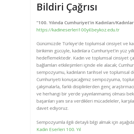
Bildiri Çağrısı
“100. Yılında Cumhuriyet’in Kadınları/Kadınla
https://kadineserleri100yil.beykoz.edu.tr
Günümüzde Türkiye’de toplumsal cinsiyet ve kadı
birikimin gücüyle, kadınlara Cumhuriyet’in yüz yı
hedeflemektedir. Kadın ve toplumsal cinsiyet çalış
bağlamları etkileşimleri içinde ele alacak; Cumhur
sempozyumu, kadınların tarihsel ve toplumsal de
Cumhuriyeti konuşacağımız sempozyuma, toplumsal
çalışmalarla, farklı disiplinlerden genç araştırmac
ve herhangi bir yerde yayınlanmamış olması bekl
başarıları yanı sıra verdikleri mücadeleler, karşıla
davet ediyoruz.
Sempozyumla ilgili detaylı bilgi almak için aşağıdak
Kadın Eserleri 100. Yıl