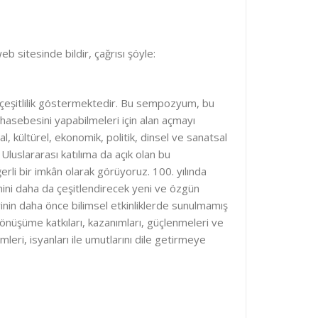
 sitesinde bildir, çağrısı şöyle:
e çeşitlilik göstermektedir. Bu sempozyum, bu
uhasebesini yapabilmeleri için alan açmayı
al, kültürel, ekonomik, politik, dinsel ve sanatsal
 Uluslararası katılıma da açık olan bu
li bir imkân olarak görüyoruz. 100. yılında
mini daha da çeşitlendirecek yeni ve özgün
lerinin daha önce bilimsel etkinliklerde sunulmamış
nüşüme katkıları, kazanımları, güçlenmeleri ve
ümleri, isyanları ile umutlarını dile getirmeye