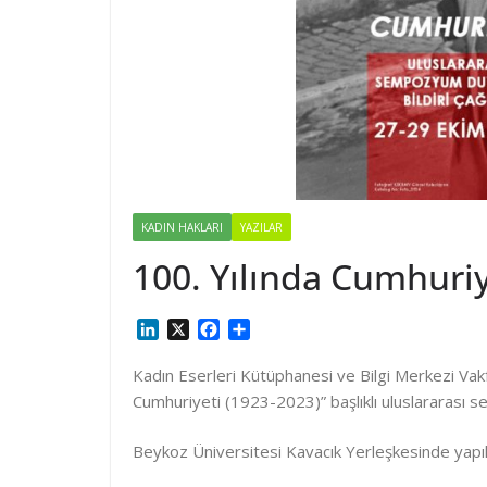
KADIN HAKLARI
YAZILAR
100. Yılında Cumhuriy
L
X
F
S
i
a
h
n
c
a
Kadın Eserleri Kütüphanesi ve Bilgi Merkezi Vakf
k
e
r
Cumhuriyeti (1923-2023)” başlıklı uluslararası 
e
b
e
d
o
Beykoz Üniversitesi Kavacık Yerleşkesinde yapı
I
o
n
k