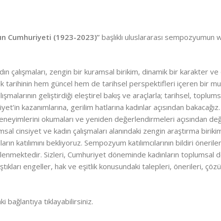
rın Cumhuriyeti (1923-2023)”
başlıklı uluslararası sempozyumun web
n çalışmaları, zengin bir kuramsal birikim, dinamik bir karakter v
llık tarihinin hem güncel hem de tarihsel perspektifleri içeren bir m
malarının geliştirdiği eleştirel bakış ve araçlarla; tarihsel, toplums
iyet’in kazanımlarına, gerilim hatlarına kadınlar açısından bakacağız.
neyimlerini okumaları ve yeniden değerlendirmeleri açısından değer
 cinsiyet ve kadın çalışmaları alanındaki zengin araştırma biriki
ıların katılımını bekliyoruz. Sempozyum katılımcılarının bildiri öneri
enmektedir. Sizleri, Cumhuriyet döneminde kadınların toplumsal dö
ştıkları engeller, hak ve eşitlik konusundaki talepleri, önerileri, çöz
i bağlantıya tıklayabilirsiniz.