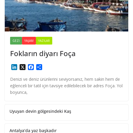
GEZI
YAŞAM
YAZILAR
Fokların diyarı Foça
L
X
F
S
i
a
h
n
c
a
Denizi ve deniz ürünlerini seviyorsanız, hem sakin hem de
k
e
r
eğlenceli bir tatil için tavsiye edilebilecek bir adres Foça. Yol
e
b
e
boyunca,
d
o
I
o
n
k
Uyuyan devin gölgesindeki Kaş
Antalya’da yaz başkadır