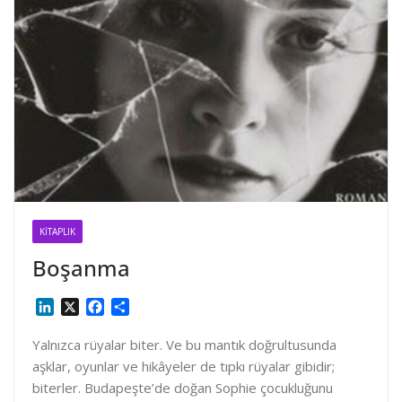
KITAPLIK
Boşanma
L
X
F
S
i
a
h
n
c
a
Yalnızca rüyalar biter. Ve bu mantık doğrultusunda
k
e
r
aşklar, oyunlar ve hikâyeler de tıpkı rüyalar gibidir;
e
b
e
biterler. Budapeşte’de doğan Sophie çocukluğunu
d
o