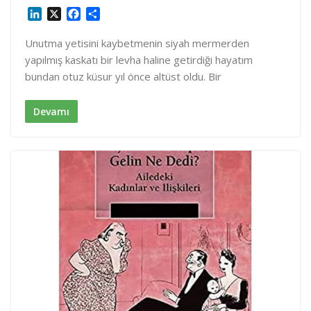
L
X
F
S
i
a
h
n
c
a
Unutma yetisini kaybetmenin siyah mermerden
k
e
r
yapılmış kaskatı bir levha haline getirdiği hayatım
e
b
e
bundan otuz küsur yıl önce altüst oldu. Bir
d
o
I
o
n
k
Devamı