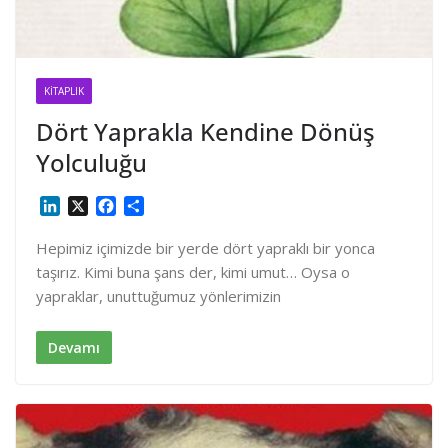
KITAPLIK
Dört Yaprakla Kendine Dönüş
Yolculuğu
L
X
F
S
i
a
h
n
c
a
Hepimiz içimizde bir yerde dört yapraklı bir yonca
k
e
r
taşırız. Kimi buna şans der, kimi umut… Oysa o
e
b
e
yapraklar, unuttuğumuz yönlerimizin
d
o
I
o
n
k
Devamı