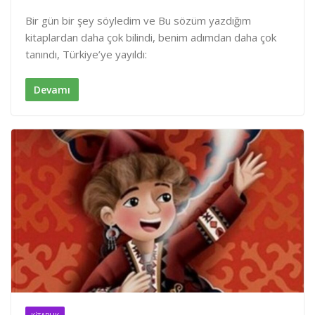
i
a
h
n
c
a
Bir gün bir şey söyledim ve Bu sözüm yazdığım
k
e
r
kitaplardan daha çok bilindi, benim adımdan daha çok
e
b
e
tanındı, Türkiye’ye yayıldı:
d
o
I
o
n
k
Devamı