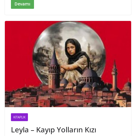
n
k
Devamı
KITAPLIK
Leyla – Kayıp Yolların Kızı