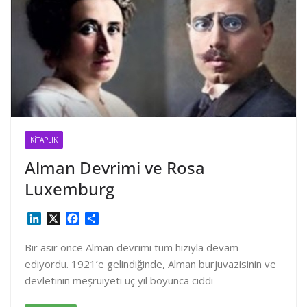
KITAPLIK
Alman Devrimi ve Rosa
Luxemburg
L
X
F
S
i
a
h
n
c
a
Bir asır önce Alman devrimi tüm hızıyla devam
k
e
r
ediyordu. 1921’e gelindiğinde, Alman burjuvazisinin ve
e
b
e
devletinin meşruiyeti üç yıl boyunca ciddi
d
o
I
o