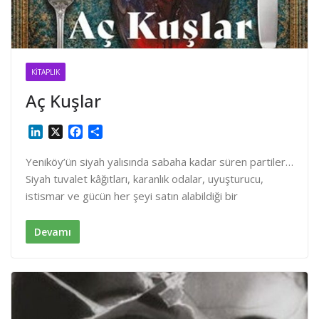
KITAPLIK
Aç Kuşlar
L
X
F
S
i
a
h
n
c
a
Yeniköy’ün siyah yalısında sabaha kadar süren partiler…
k
e
r
Siyah tuvalet kâğıtları, karanlık odalar, uyuşturucu,
e
b
e
istismar ve gücün her şeyi satın alabildiği bir
d
o
I
o
n
k
Devamı