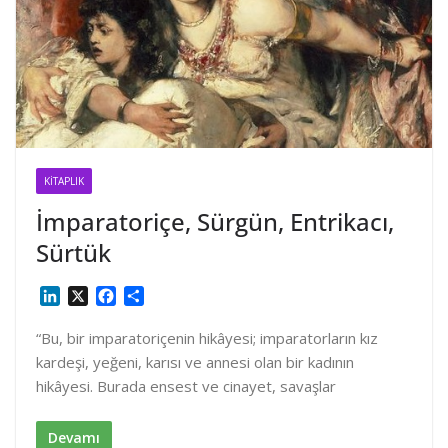
KITAPLIK
İmparatoriçe, Sürgün, Entrikacı,
Sürtük
L
X
F
S
i
a
h
n
c
a
“Bu, bir imparatoriçenin hikâyesi; imparatorların kız
k
e
r
kardeşi, yeğeni, karısı ve annesi olan bir kadının
e
b
e
hikâyesi. Burada ensest ve cinayet, savaşlar
d
o
I
o
n
k
Devamı