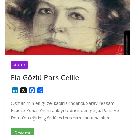
KITAPLIK
Ela Gözlü Pars Celile
L
X
F
S
i
a
h
n
c
a
Osmanlı’nın en güzel kadınlarındandı. Saray ressamı
k
e
r
Fausto Zonaro’nun rahleyi tedrisinden geçti. Paris ve
e
b
e
Roma’da eğitim gördü. Adını resim sanatına altın
d
o
I
o
n
k
Devamı