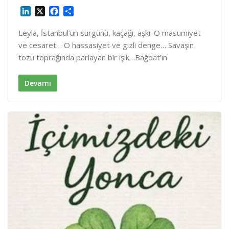
L
X
F
S
i
a
h
n
c
a
Leyla, İstanbul’un sürgünü, kaçağı, aşkı. O masumiyet
k
e
r
ve cesaret… O hassasiyet ve gizli denge… Savaşın
e
b
e
tozu toprağında parlayan bir ışık…Bağdat’ın
d
o
I
o
n
k
Devamı