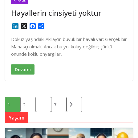
KITAPLIK
Hayallerin cinsiyeti yoktur
L
X
F
S
i
a
h
n
c
a
Dokuz yaşındaki Akılay’ın büyük bir hayali var: Gerçek bir
k
e
r
Manasçı olmak! Ancak bu yol kolay değildir; çünkü
e
b
e
önünde köklü önyargılar,
d
o
I
o
n
k
Devamı
Yazı
1
2
…
7
sayfalaması
Yaşam