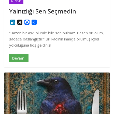
KITAPLIK
Yalnızlığı Sen Seçmedin
L
X
F
S
i
a
h
n
c
a
“Bazen bir aşk, ölümle bile son bulmaz. Bazen bir ölüm,
k
e
r
sadece başlangıçtır.” Bir kadının inançla örülmüş içsel
e
b
e
yolculuğuna hoş geldiniz!
d
o
I
o
n
k
Devamı