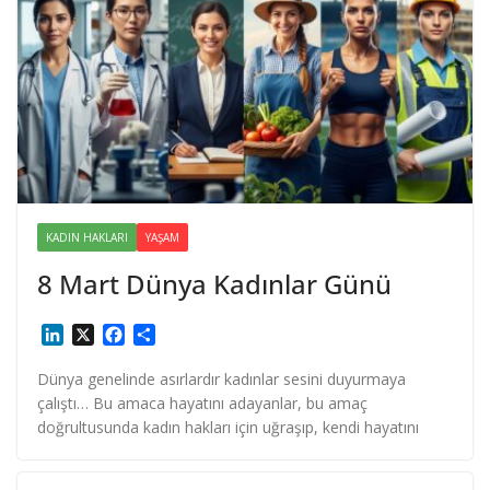
KADIN HAKLARI
YAŞAM
8 Mart Dünya Kadınlar Günü
L
X
F
S
i
a
h
n
c
a
Dünya genelinde asırlardır kadınlar sesini duyurmaya
k
e
r
çalıştı… Bu amaca hayatını adayanlar, bu amaç
e
b
e
doğrultusunda kadın hakları için uğraşıp, kendi hayatını
d
o
I
o
n
k