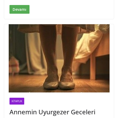
I
o
n
k
Devamı
KITAPLIK
Annemin Uyurgezer Geceleri