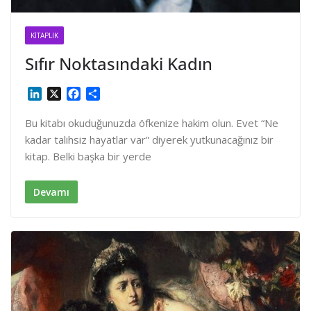
KITAPLIK
Sıfır Noktasındaki Kadın
L
X
F
S
i
a
h
n
c
a
Bu kitabı okuduğunuzda öfkenize hakim olun. Evet “Ne
k
e
r
kadar talihsiz hayatlar var” diyerek yutkunacağınız bir
e
b
e
kitap. Belki başka bir yerde
d
o
I
o
n
k
Devamı