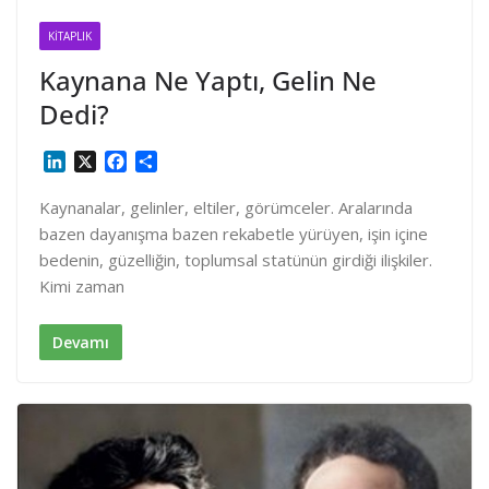
KITAPLIK
Kaynana Ne Yaptı, Gelin Ne
Dedi?
L
X
F
S
i
a
h
n
c
a
Kaynanalar, gelinler, eltiler, görümceler. Aralarında
k
e
r
bazen dayanışma bazen rekabetle yürüyen, işin içine
e
b
e
bedenin, güzelliğin, toplumsal statünün girdiği ilişkiler.
d
o
Kimi zaman
I
o
n
k
Devamı