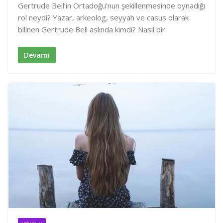
n
c
a
Gertrude Bell’in Ortadoğu’nun şekillenmesinde oynadığı
k
e
r
rol neydi? Yazar, arkeolog, seyyah ve casus olarak
e
b
e
bilinen Gertrude Bell aslında kimdi? Nasıl bir
d
o
I
o
n
k
Devamı