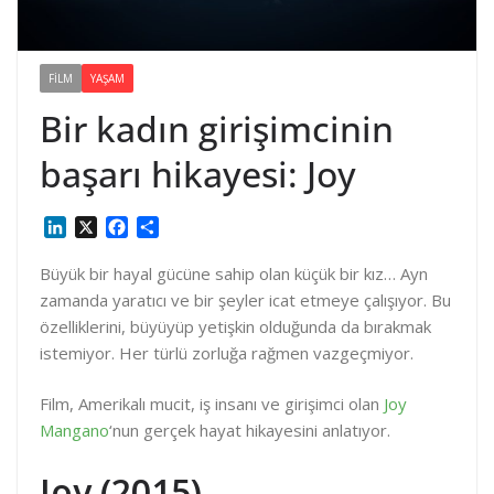
FILM
YAŞAM
Bir kadın girişimcinin
başarı hikayesi: Joy
L
X
F
S
i
a
h
n
c
a
Büyük bir hayal gücüne sahip olan küçük bir kız… Ayn
k
e
r
zamanda yaratıcı ve bir şeyler icat etmeye çalışıyor. Bu
e
b
e
özelliklerini, büyüyüp yetişkin olduğunda da bırakmak
d
o
istemiyor. Her türlü zorluğa rağmen vazgeçmiyor.
I
o
n
k
Film, Amerikalı mucit, iş insanı ve girişimci olan
Joy
Mangano
‘nun gerçek hayat hikayesini anlatıyor.
Joy (2015)