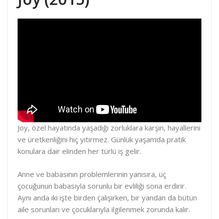
Joy, özel hayatında yaşadığı zorluklara karşın, hayallerini
ve üretkenliğini hiç yitirmez. Günlük yaşamda pratik
konulara dair elinden her türlü iş gelir.
Anne ve babasının problemlerinin yanısıra, üç
çocuğunun babasıyla sorunlu bir evliliği sona erdirir.
Aynı anda iki işte birden çalışırken, bir yandan da bütün
aile sorunları ve çocuklarıyla ilgilenmek zorunda kalır.