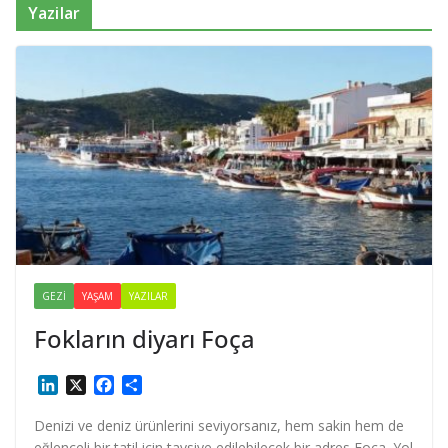
Yazilar
GEZI
YAŞAM
YAZILAR
Fokların diyarı Foça
L
X
F
S
i
a
h
n
c
a
Denizi ve deniz ürünlerini seviyorsanız, hem sakin hem de
k
e
r
eğlenceli bir tatil için tavsiye edilebilecek bir adres Foça. Yol