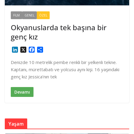
FILM
GENEL
ÖZEL
Okyanuslarda tek başına bir
genç kız
L
X
F
S
i
a
h
n
c
a
Denizde 10 metrelik pembe renkli bir yelkenli tekne.
k
e
r
Kaptanı, mürettabatı ve yolcusu aynı kişi. 16 yaşındaki
e
b
e
genç kız Jessica’nın tek
d
o
I
o
n
k
Devamı
Yaşam