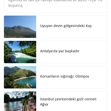
e
b
e
boyunca,
d
o
I
o
n
k
Uyuyan devin gölgesindeki Kaş
Antalya’da yaz başkadır
Korsanların sığınağı: Olimpos
İstanbul çevresindeki gizli cennet:
Ağva