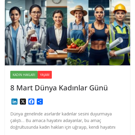
KADIN HAKLARI
YAŞAM
8 Mart Dünya Kadınlar Günü
L
X
F
S
i
a
h
n
c
a
Dünya genelinde asırlardır kadınlar sesini duyurmaya
k
e
r
çalıştı… Bu amaca hayatını adayanlar, bu amaç
e
b
e
doğrultusunda kadın hakları için uğraşıp, kendi hayatını
d
o