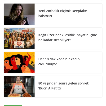
I
o
n
k
Yeni Zorbalık Biçimi: Deepfake
istismarı
Kağıt üzerindeki eşitlik, hayatın içine
ne kadar sızabiliyor?
Her 10 dakikada bir kadın
öldürülüyor
80 yaşından sonra gelen şöhret:
‘Buon A Petitti’