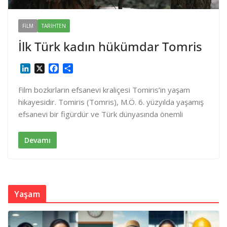
FILM
TARIHTEN
İlk Türk kadın hükümdar Tomris
L
X
F
S
i
a
h
n
c
a
Film bozkırların efsanevi kraliçesi Tomiris’in yaşam
k
e
r
hikayesidir. Tomiris (Tomris), M.Ö. 6. yüzyılda yaşamış
e
b
e
efsanevi bir figürdür ve Türk dünyasında önemli
d
o
I
o
n
k
Devamı
Yaşam