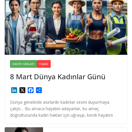
KADIN HAKLARI
YAŞAM
8 Mart Dünya Kadınlar Günü
L
X
F
S
i
a
h
n
c
a
Dünya genelinde asırlardır kadınlar sesini duyurmaya
k
e
r
çalıştı… Bu amaca hayatını adayanlar, bu amaç
e
b
e
doğrultusunda kadın hakları için uğraşıp, kendi hayatını
d
o
I
o
n
k