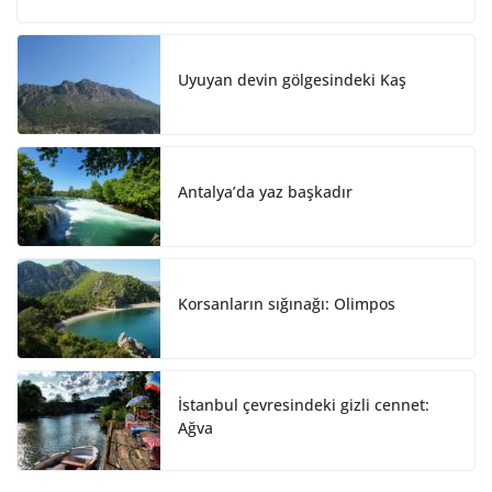
d
o
I
o
n
k
Uyuyan devin gölgesindeki Kaş
Antalya’da yaz başkadır
Korsanların sığınağı: Olimpos
İstanbul çevresindeki gizli cennet:
Ağva