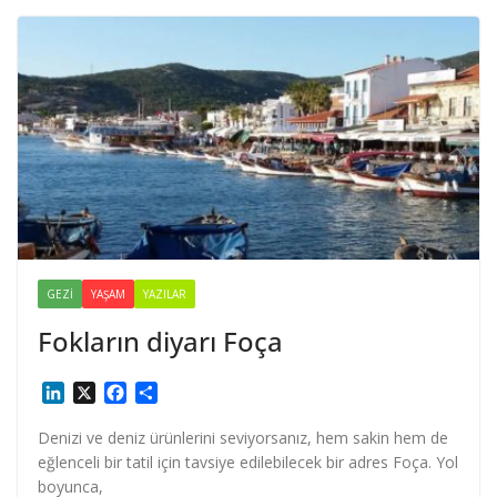
GEZI
YAŞAM
YAZILAR
Fokların diyarı Foça
L
X
F
S
i
a
h
n
c
a
Denizi ve deniz ürünlerini seviyorsanız, hem sakin hem de
k
e
r
eğlenceli bir tatil için tavsiye edilebilecek bir adres Foça. Yol
e
b
e
boyunca,