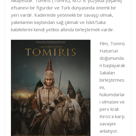
hikayesidir. Tomiris (Tomris), M.Ö. 6. yüzyılda yaşamış
e
b
e
efsanevi bir figürdür ve Türk dünyasında önemli bir
d
o
yeri vardır. Kaderinde yetenekli bir savaşçı olmak,
I
o
yakınlarının kaybından sağ çıkmak ve İskit/Saka
n
k
kabilelerini kendi yetkisi altında birleştirmek vardır.
Film, Tomris
Hatun’un
doğumunda
n başlayarak
Sakaları
birleştirmes
ini,
hükümdarlar
ı olmasını ve
pers kralı
Kiros’a karşı
savaşını
anlatıyor.