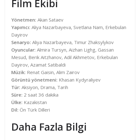
Film Ekibi
Yönetmen:
Akan Sataev
Yapımcı:
Aliya Nazarbayeva, Svetlana Nam, Erkebulan
Dayirov
Senaryo:
Aliya Nazarbayeva, Timur Zhaksylykov
Oyuncular:
Almira Tursyn, Aizhan Lighg, Gassan
Mesud, Berik Aitzhanov, Adil Akhmetov, Erkebulan
Dayirov, Azamat Satibaldi
Müzik:
Renat Gaisin, Alim Zairov
Görüntü yönetmeni:
Khasan Kydyraliyev
Tür:
Aksiyon, Drama, Tarih
Süre:
2 saat 36 dakika
Ülke:
Kazakistan
Dil:
Ön Türk Dilleri
Daha Fazla Bilgi