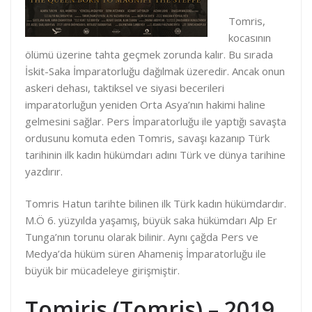
Tomris,
kocasının
ölümü üzerine tahta geçmek zorunda kalır. Bu sırada
İskit-Saka İmparatorluğu dağılmak üzeredir. Ancak onun
askeri dehası, taktiksel ve siyasi becerileri
imparatorluğun yeniden Orta Asya’nın hakimi haline
gelmesini sağlar. Pers İmparatorluğu ile yaptığı savaşta
ordusunu komuta eden Tomris, savaşı kazanıp Türk
tarihinin ilk kadın hükümdarı adını Türk ve dünya tarihine
yazdırır.
Tomris Hatun tarihte bilinen ilk Türk kadın hükümdardır.
M.Ö 6. yüzyılda yaşamış, büyük saka hükümdarı Alp Er
Tunga’nın torunu olarak bilinir. Aynı çağda Pers ve
Medya’da hüküm süren Ahameniş İmparatorluğu ile
büyük bir mücadeleye girişmiştir.
Tomiris (Tomris) – 2019