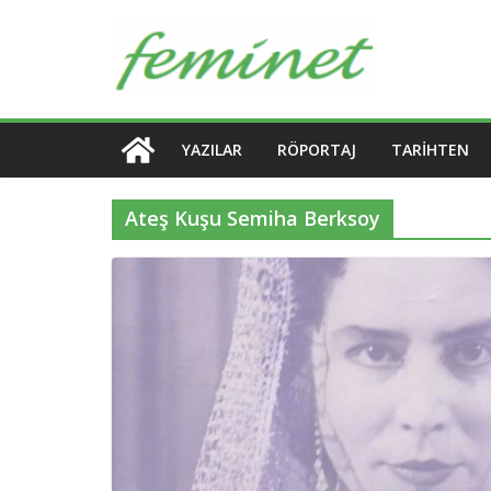
Skip
to
content
YAZILAR
RÖPORTAJ
TARIHTEN
Ateş Kuşu Semiha Berksoy