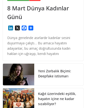
8 Mart Dünya Kadınlar
Günü
L
X
F
S
i
a
h
n
c
a
Dünya genelinde asırlardır kadınlar sesini
k
e
r
duyurmaya çalıştı… Bu amaca hayatını
e
b
e
adayanlar, bu amaç doğrultusunda kadın
d
o
hakları için uğraşıp, kendi hayatını
I
o
n
k
Yeni Zorbalık Biçimi:
Deepfake istismarı
Kağıt üzerindeki eşitlik,
hayatın içine ne kadar
sızabiliyor?