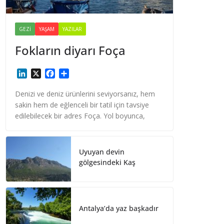
GEZI
YAŞAM
YAZILAR
Fokların diyarı Foça
L
X
F
S
i
a
h
n
c
a
Denizi ve deniz ürünlerini seviyorsanız, hem
k
e
r
sakin hem de eğlenceli bir tatil için tavsiye
e
b
e
edilebilecek bir adres Foça. Yol boyunca,
d
o
I
o
n
k
Uyuyan devin
gölgesindeki Kaş
Antalya’da yaz başkadır