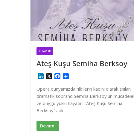
KITAPLIK
Ateş Kuşu Semiha Berksoy
L
X
F
S
i
a
h
n
c
a
Opera dünyamızda “ilk”lerin kadını olarak anılan
k
e
r
dramatik soprano Semiha Berksoy’un mücadelel
e
b
e
ve duygu yüklü hayatını “Ateş Kuşu Semiha
d
o
Berksoy” adlı
I
o
n
k
Devamı