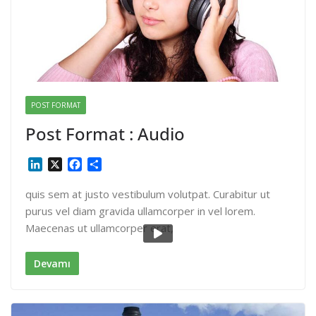
POST FORMAT
Post Format : Audio
L
X
F
S
i
a
h
n
c
a
quis sem at justo vestibulum volutpat. Curabitur ut
k
e
r
purus vel diam gravida ullamcorper in vel lorem.
e
b
e
Maecenas ut ullamcorper erat,
d
o
I
o
n
k
Devamı