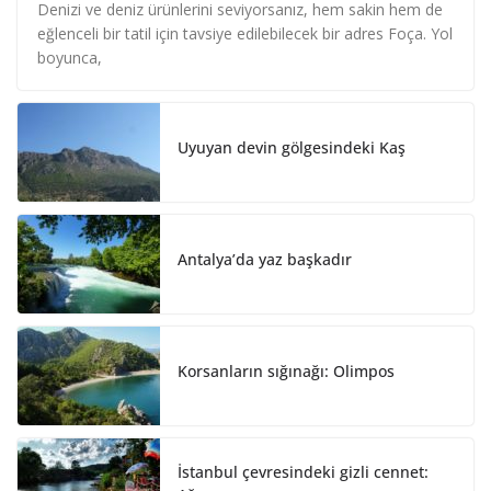
n
c
a
Denizi ve deniz ürünlerini seviyorsanız, hem sakin hem de
k
e
r
eğlenceli bir tatil için tavsiye edilebilecek bir adres Foça. Yol
e
b
e
boyunca,
d
o
I
o
n
k
Uyuyan devin gölgesindeki Kaş
Antalya’da yaz başkadır
Korsanların sığınağı: Olimpos
İstanbul çevresindeki gizli cennet: