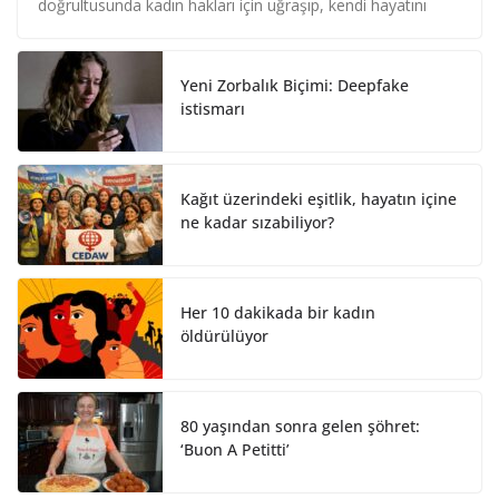
e
b
e
doğrultusunda kadın hakları için uğraşıp, kendi hayatını
d
o
I
o
n
k
Yeni Zorbalık Biçimi: Deepfake
istismarı
Kağıt üzerindeki eşitlik, hayatın içine
ne kadar sızabiliyor?
Her 10 dakikada bir kadın
öldürülüyor
80 yaşından sonra gelen şöhret:
‘Buon A Petitti’