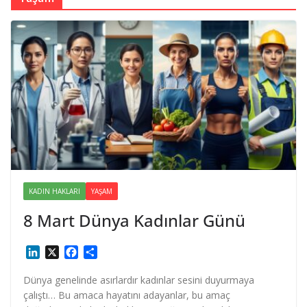
KADIN HAKLARI
YAŞAM
8 Mart Dünya Kadınlar Günü
L
X
F
S
i
a
h
n
c
a
Dünya genelinde asırlardır kadınlar sesini duyurmaya
k
e
r
çalıştı… Bu amaca hayatını adayanlar, bu amaç