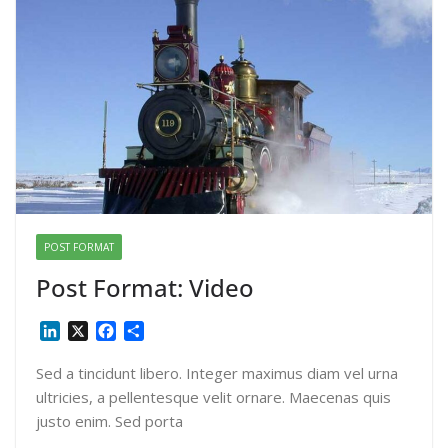
POST FORMAT
Post Format: Video
L
X
F
S
i
a
h
n
c
a
Sed a tincidunt libero. Integer maximus diam vel urna
k
e
r
ultricies, a pellentesque velit ornare. Maecenas quis
e
b
e
justo enim. Sed porta
d
o