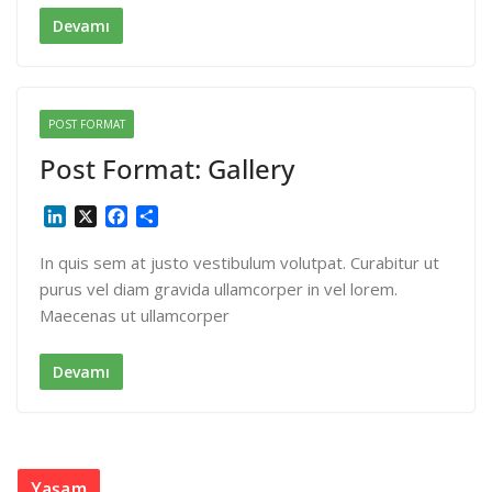
I
o
n
k
Devamı
POST FORMAT
Post Format: Gallery
L
X
F
S
i
a
h
n
c
a
In quis sem at justo vestibulum volutpat. Curabitur ut
k
e
r
purus vel diam gravida ullamcorper in vel lorem.
e
b
e
Maecenas ut ullamcorper
d
o
I
o
n
k
Devamı
Yaşam