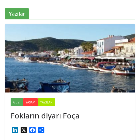
Yazilar
GEZI
YAŞAM
YAZILAR
Fokların diyarı Foça
L
X
F
S
i
a
h