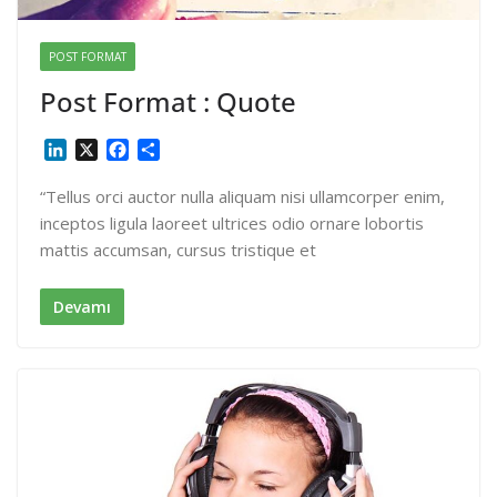
POST FORMAT
Post Format : Quote
L
X
F
S
i
a
h
n
c
a
“Tellus orci auctor nulla aliquam nisi ullamcorper enim,
k
e
r
inceptos ligula laoreet ultrices odio ornare lobortis
e
b
e
mattis accumsan, cursus tristique et
d
o
I
o
n
k
Devamı