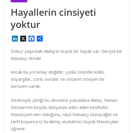
Hayallerin cinsiyeti
yoktur
L
X
F
S
i
a
h
n
c
a
Dokuz yaşındaki Akılay’ın büyük bir hayali var: Gerçek bir
k
e
r
Manasçı olmak!
e
b
e
d
o
Ancak bu yol kolay değildir; çünkü önünde köklü
I
o
önyargılar, zorlu sorular ve cesaret isteyen bir
n
k
serüven vardır.
Dedesiyle çıktığı bu destansı yolculukta Akılay, Manas
Destanı’nın büyülü dünyasını adım adım keşfeder.
Manasçının kim olduğunu, nasıl Manasçı olunacağını ve
tarih boyunca iz bırakmış unutulmaz büyük Manasçıları
öğrenir.