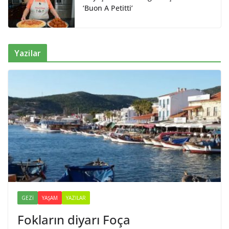
‘Buon A Petitti’
Yazilar
GEZI
YAŞAM
YAZILAR
Fokların diyarı Foça