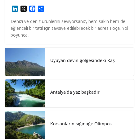
L
X
F
S
i
a
h
n
c
a
Denizi ve deniz ürünlerini seviyorsanız, hem sakin hem de
k
e
r
eğlenceli bir tatil için tavsiye edilebilecek bir adres Foça. Yol
e
b
e
boyunca,
d
o
I
o
n
k
Uyuyan devin gölgesindeki Kaş
Antalya’da yaz başkadır
Korsanların sığınağı: Olimpos