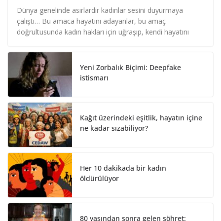
i
a
h
n
c
a
Dünya genelinde asırlardır kadınlar sesini duyurmaya
k
e
r
çalıştı… Bu amaca hayatını adayanlar, bu amaç
e
b
e
doğrultusunda kadın hakları için uğraşıp, kendi hayatını
d
o
I
o
n
k
Yeni Zorbalık Biçimi: Deepfake
istismarı
Kağıt üzerindeki eşitlik, hayatın içine
ne kadar sızabiliyor?
Her 10 dakikada bir kadın
öldürülüyor
80 yaşından sonra gelen şöhret: