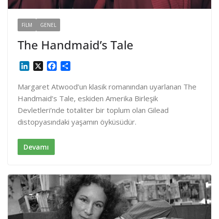
FILM
GENEL
The Handmaid’s Tale
L
X
F
S
i
a
h
n
c
a
Margaret Atwood’un klasik romanından uyarlanan The
k
e
r
Handmaid’s Tale, eskiden Amerika Birleşik
e
b
e
Devletleri’nde totaliter bir toplum olan Gilead
d
o
distopyasındaki yaşamın öyküsüdür.
I
o
n
k
Devamı