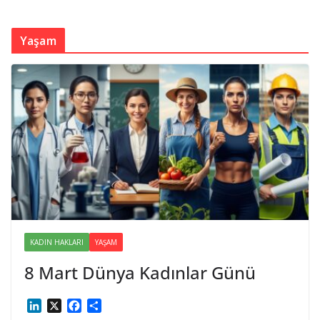
Yaşam
KADIN HAKLARI
YAŞAM
8 Mart Dünya Kadınlar Günü
L
X
F
S