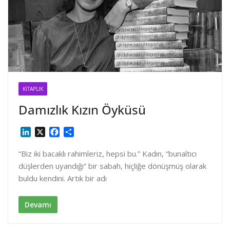
KITAPLIK
Damızlık Kızın Öyküsü
L
X
F
S
i
a
h
n
c
a
“Biz iki bacaklı rahimleriz, hepsi bu.” Kadın, “bunaltıcı
k
e
r
düşlerden uyandığı” bir sabah, hiçliğe dönüşmüş olarak
e
b
e
buldu kendini. Artık bir adı
d
o
I
o
n
k
Devamı