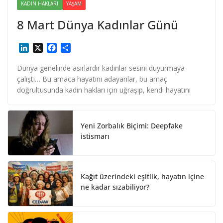
KADIN HAKLARI
YAŞAM
8 Mart Dünya Kadınlar Günü
L
X
F
S
i
a
h
n
c
a
Dünya genelinde asırlardır kadınlar sesini duyurmaya
k
e
r
çalıştı… Bu amaca hayatını adayanlar, bu amaç
e
b
e
doğrultusunda kadın hakları için uğraşıp, kendi hayatını
d
o
I
o
n
k
Yeni Zorbalık Biçimi: Deepfake
istismarı
Kağıt üzerindeki eşitlik, hayatın içine
ne kadar sızabiliyor?