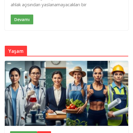
d
o
ahlak açısından yaslanamayacakları bir
I
o
n
k
Devamı
Yaşam