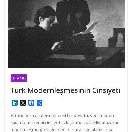
KITAPLIK
Türk Modernleşmesinin Cinsiyeti
L
X
F
S
i
a
h
n
c
a
Eril modernleşmenin önemli bir boyutu, yeni modern
k
e
r
kadın temsillerini cinsiyetsizleştirmesidir. Muhafazakâr
e
b
e
modernleşme gözlüğünden bakınca, kadınların cinsel