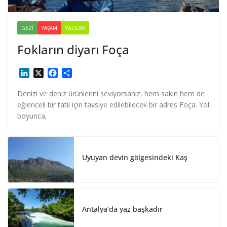
GEZI
YAŞAM
YAZILAR
Fokların diyarı Foça
L
X
F
S
i
a
h
n
c
a
Denizi ve deniz ürünlerini seviyorsanız, hem sakin hem de
k
e
r
eğlenceli bir tatil için tavsiye edilebilecek bir adres Foça. Yol
e
b
e
boyunca,
d
o
I
o
n
k
Uyuyan devin gölgesindeki Kaş
Antalya’da yaz başkadır