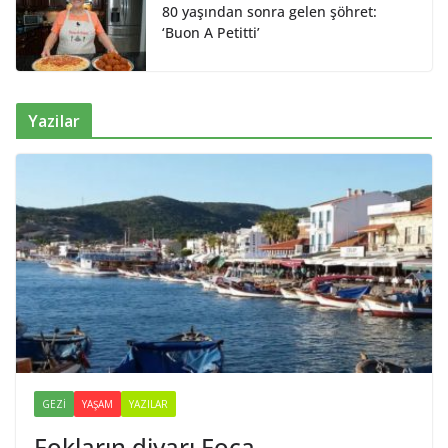
80 yaşından sonra gelen şöhret:
‘Buon A Petitti’
Yazilar
GEZI
YAŞAM
YAZILAR
Fokların diyarı Foça