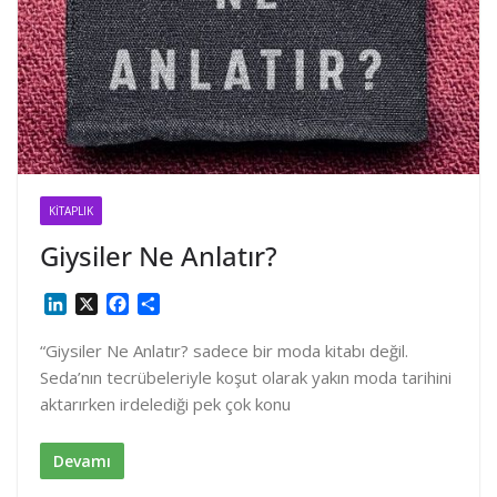
KITAPLIK
Giysiler Ne Anlatır?
L
X
F
S
i
a
h
n
c
a
“Giysiler Ne Anlatır? sadece bir moda kitabı değil.
k
e
r
Seda’nın tecrübeleriyle koşut olarak yakın moda tarihini
e
b
e
aktarırken irdelediği pek çok konu
d
o
I
o
n
k
Devamı