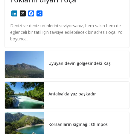
L
X
F
S
i
a
h
n
c
a
Denizi ve deniz ürünlerini seviyorsanız, hem sakin hem de
k
e
r
eğlenceli bir tatil için tavsiye edilebilecek bir adres Foça. Yol
e
b
e
boyunca,
d
o
I
o
n
k
Uyuyan devin gölgesindeki Kaş
Antalya’da yaz başkadır
Korsanların sığınağı: Olimpos