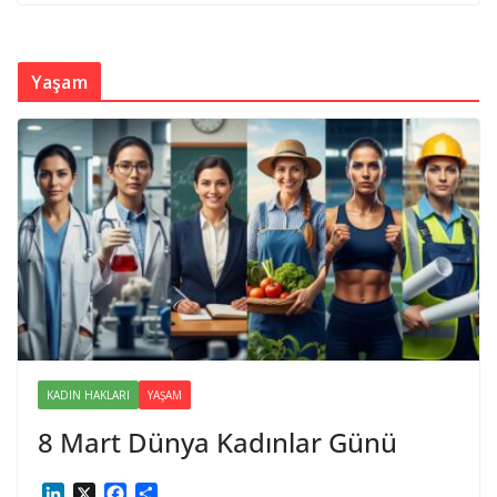
Yaşam
KADIN HAKLARI
YAŞAM
8 Mart Dünya Kadınlar Günü
L
X
F
S