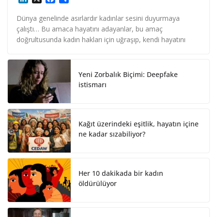
i
a
h
n
c
a
Dünya genelinde asırlardır kadınlar sesini duyurmaya
k
e
r
çalıştı… Bu amaca hayatını adayanlar, bu amaç
e
b
e
doğrultusunda kadın hakları için uğraşıp, kendi hayatını
d
o
I
o
n
k
Yeni Zorbalık Biçimi: Deepfake
istismarı
Kağıt üzerindeki eşitlik, hayatın içine
ne kadar sızabiliyor?
Her 10 dakikada bir kadın
öldürülüyor