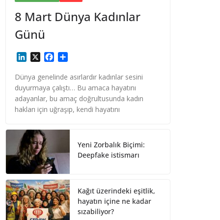
8 Mart Dünya Kadınlar
Günü
L
X
F
S
i
a
h
n
c
a
Dünya genelinde asırlardır kadınlar sesini
k
e
r
duyurmaya çalıştı… Bu amaca hayatını
e
b
e
adayanlar, bu amaç doğrultusunda kadın
d
o
hakları için uğraşıp, kendi hayatını
I
o
n
k
Yeni Zorbalık Biçimi:
Deepfake istismarı
Kağıt üzerindeki eşitlik,
hayatın içine ne kadar
sızabiliyor?