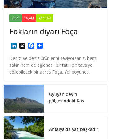
GEZI
YAŞAM
YAZILAR
Fokların diyarı Foça
L
X
F
S
i
a
h
n
c
a
Denizi ve deniz ürünlerini seviyorsanız, hem
k
e
r
sakin hem de eğlenceli bir tatil için tavsiye
e
b
e
edilebilecek bir adres Foça. Yol boyunca,
d
o
I
o
n
k
Uyuyan devin
gölgesindeki Kaş
Antalya’da yaz başkadır