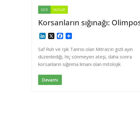
GEZI
YAZILAR
Korsanların sığınağı: Olimpo
L
X
F
S
i
a
h
n
c
a
Saf Ruh ve Işık Tanrısı olan Mitras’ın gizli ayin
k
e
r
düzenlediği, hiç sönmeyen ateşi, daha sonra
e
b
e
korsanların sığınma limanı olan mitolojik
d
o
I
o
n
k
Devamı