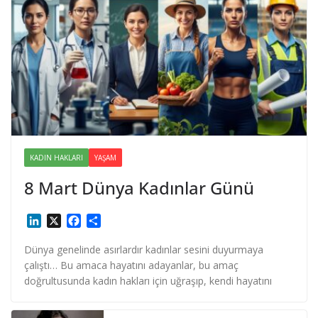
KADIN HAKLARI
YAŞAM
8 Mart Dünya Kadınlar Günü
L
X
F
S
i
a
h
n
c
a
Dünya genelinde asırlardır kadınlar sesini duyurmaya
k
e
r
çalıştı… Bu amaca hayatını adayanlar, bu amaç
e
b
e
doğrultusunda kadın hakları için uğraşıp, kendi hayatını
d
o
I
o