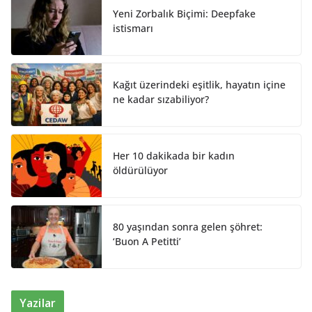
n
k
Yeni Zorbalık Biçimi: Deepfake
istismarı
Kağıt üzerindeki eşitlik, hayatın içine
ne kadar sızabiliyor?
Her 10 dakikada bir kadın
öldürülüyor
80 yaşından sonra gelen şöhret:
‘Buon A Petitti’
Yazilar