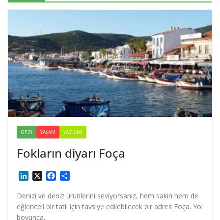
GEZI
YAŞAM
YAZILAR
Fokların diyarı Foça
L
X
F
S
i
a
h
n
c
a
Denizi ve deniz ürünlerini seviyorsanız, hem sakin hem de
k
e
r
eğlenceli bir tatil için tavsiye edilebilecek bir adres Foça. Yol
e
b
e
boyunca,