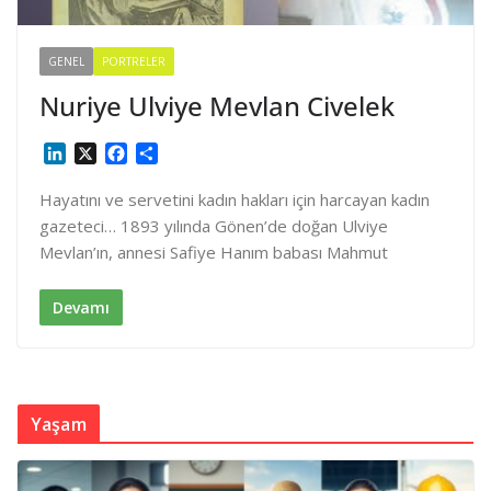
GENEL
PORTRELER
Nuriye Ulviye Mevlan Civelek
L
X
F
S
i
a
h
n
c
a
Hayatını ve servetini kadın hakları için harcayan kadın
k
e
r
gazeteci… 1893 yılında Gönen’de doğan Ulviye
e
b
e
Mevlan’ın, annesi Safiye Hanım babası Mahmut
d
o
I
o
n
k
Devamı
Yaşam