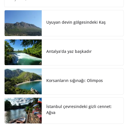
d
o
I
o
n
k
Uyuyan devin gölgesindeki Kaş
Antalya’da yaz başkadır
Korsanların sığınağı: Olimpos
İstanbul çevresindeki gizli cennet:
Ağva