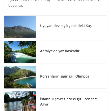
e
b
e
boyunca,
d
o
I
o
n
k
Uyuyan devin gölgesindeki Kaş
Antalya’da yaz başkadır
Korsanların sığınağı: Olimpos
İstanbul çevresindeki gizli cennet:
Ağva