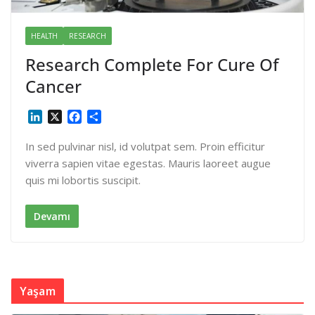
HEALTH
RESEARCH
Research Complete For Cure Of
Cancer
L
X
F
S
i
a
h
n
c
a
In sed pulvinar nisl, id volutpat sem. Proin efficitur
k
e
r
viverra sapien vitae egestas. Mauris laoreet augue
e
b
e
quis mi lobortis suscipit.
d
o
I
o
n
k
Devamı
Yaşam