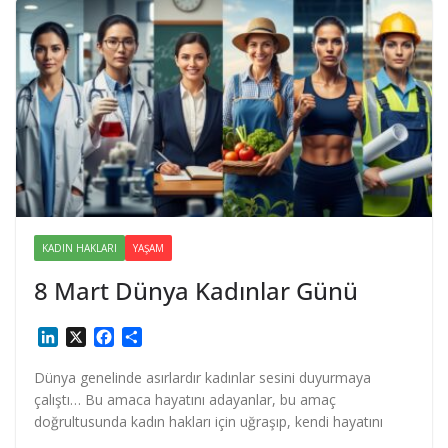
KADIN HAKLARI
YAŞAM
8 Mart Dünya Kadınlar Günü
L
X
F
S
i
a
h
n
c
a
Dünya genelinde asırlardır kadınlar sesini duyurmaya
k
e
r
çalıştı… Bu amaca hayatını adayanlar, bu amaç
e
b
e
doğrultusunda kadın hakları için uğraşıp, kendi hayatını
d
o