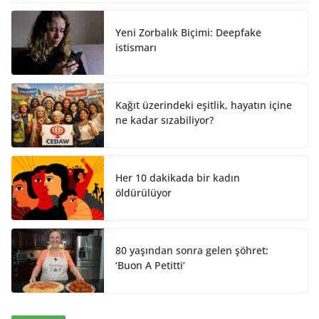
I
o
n
k
Yeni Zorbalık Biçimi: Deepfake
istismarı
Kağıt üzerindeki eşitlik, hayatın içine
ne kadar sızabiliyor?
Her 10 dakikada bir kadın
öldürülüyor
80 yaşından sonra gelen şöhret:
‘Buon A Petitti’