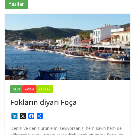
Yazilar
GEZI
YAŞAM
YAZILAR
Fokların diyarı Foça
L
X
F
S
i
a
h
n
c
a
Denizi ve deniz ürünlerini seviyorsanız, hem sakin hem de
k
e
r
eğlenceli bir tatil için tavsiye edilebilecek bir adres Foça. Yol