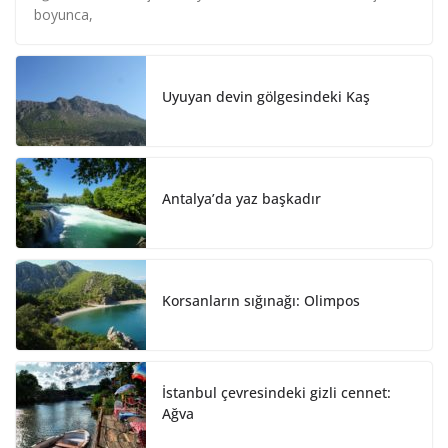
e
b
e
boyunca,
d
o
I
o
n
k
Uyuyan devin gölgesindeki Kaş
Antalya’da yaz başkadır
Korsanların sığınağı: Olimpos
İstanbul çevresindeki gizli cennet:
Ağva