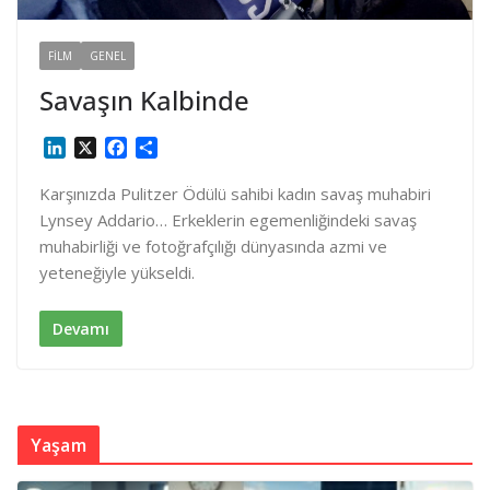
FILM
GENEL
Savaşın Kalbinde
L
X
F
S
i
a
h
n
c
a
Karşınızda Pulitzer Ödülü sahibi kadın savaş muhabiri
k
e
r
Lynsey Addario… Erkeklerin egemenliğindeki savaş
e
b
e
muhabirliği ve fotoğrafçılığı dünyasında azmi ve
d
o
yeteneğiyle yükseldi.
I
o
n
k
Devamı
Yaşam