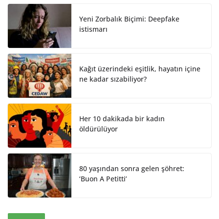
I
o
n
k
Yeni Zorbalık Biçimi: Deepfake
istismarı
Kağıt üzerindeki eşitlik, hayatın içine
ne kadar sızabiliyor?
Her 10 dakikada bir kadın
öldürülüyor
80 yaşından sonra gelen şöhret:
‘Buon A Petitti’