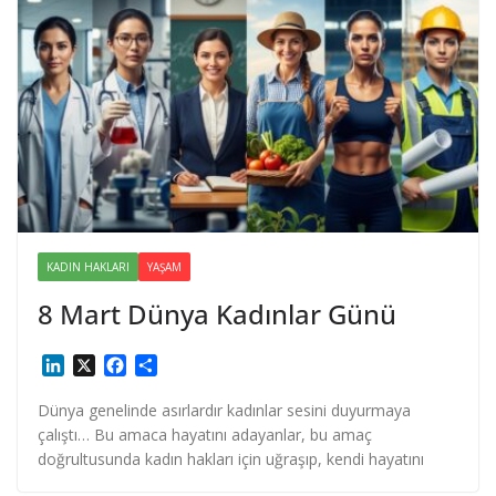
KADIN HAKLARI
YAŞAM
8 Mart Dünya Kadınlar Günü
L
X
F
S
i
a
h
n
c
a
Dünya genelinde asırlardır kadınlar sesini duyurmaya
k
e
r
çalıştı… Bu amaca hayatını adayanlar, bu amaç
e
b
e
doğrultusunda kadın hakları için uğraşıp, kendi hayatını
d
o