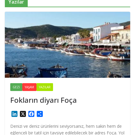
Yazilar
GEZI
YAŞAM
YAZILAR
Fokların diyarı Foça
L
X
F
S
i
a
h
n
c
a
Denizi ve deniz ürünlerini seviyorsanız, hem sakin hem de
k
e
r
eğlenceli bir tatil için tavsiye edilebilecek bir adres Foça. Yol