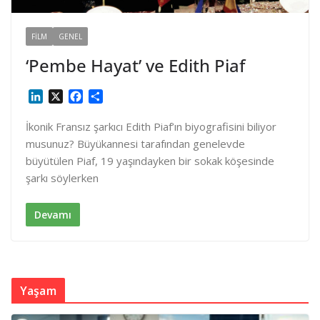
FILM
GENEL
‘Pembe Hayat’ ve Edith Piaf
L
X
F
S
i
a
h
n
c
a
İkonik Fransız şarkıcı Edith Piaf’ın biyografisini biliyor
k
e
r
musunuz? Büyükannesi tarafından genelevde
e
b
e
büyütülen Piaf, 19 yaşındayken bir sokak köşesinde
d
o
şarkı söylerken
I
o
n
k
Devamı
Yaşam