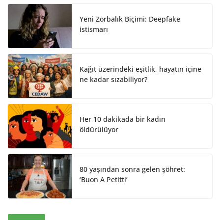
I
o
n
k
Yeni Zorbalık Biçimi: Deepfake
istismarı
Kağıt üzerindeki eşitlik, hayatın içine
ne kadar sızabiliyor?
Her 10 dakikada bir kadın
öldürülüyor
80 yaşından sonra gelen şöhret:
‘Buon A Petitti’