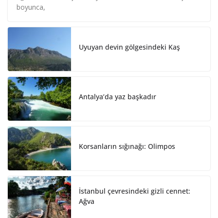
e
b
e
boyunca,
d
o
I
o
n
k
Uyuyan devin gölgesindeki Kaş
Antalya’da yaz başkadır
Korsanların sığınağı: Olimpos
İstanbul çevresindeki gizli cennet:
Ağva