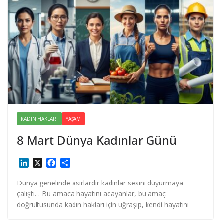
KADIN HAKLARI
YAŞAM
8 Mart Dünya Kadınlar Günü
L
X
F
S
i
a
h
n
c
a
Dünya genelinde asırlardır kadınlar sesini duyurmaya
k
e
r
çalıştı… Bu amaca hayatını adayanlar, bu amaç
e
b
e
doğrultusunda kadın hakları için uğraşıp, kendi hayatını
d
o