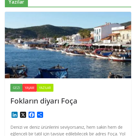
Yazilar
GEZI
YAŞAM
YAZILAR
Fokların diyarı Foça
L
X
F
S
i
a
h
n
c
a
Denizi ve deniz ürünlerini seviyorsanız, hem sakin hem de
k
e
r
eğlenceli bir tatil için tavsiye edilebilecek bir adres Foça. Yol