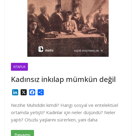
KITAPLIK
Kadınsız inkılap mümkün değil
L
X
F
S
i
a
h
n
c
a
Nezihe Muhiddin kimdi? Hangi sosyal ve entelektüel
k
e
r
ortamda yetişti? Kadınlar için neler düşündü? Neler
e
b
e
yaptı? Otuzlu yaşlarını sürerken, yani daha
d
o
I
o
n
k
Devamı