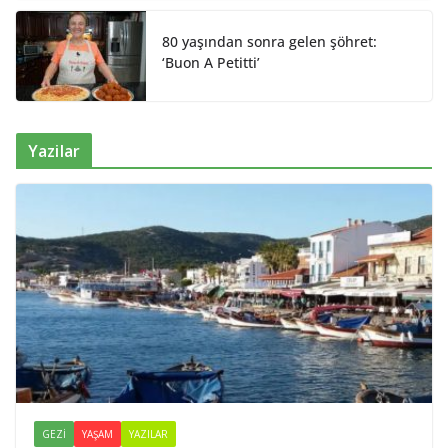
80 yaşından sonra gelen şöhret:
‘Buon A Petitti’
Yazilar
GEZI
YAŞAM
YAZILAR