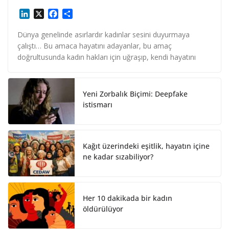
L
X
F
S
i
a
h
n
c
a
Dünya genelinde asırlardır kadınlar sesini duyurmaya
k
e
r
çalıştı… Bu amaca hayatını adayanlar, bu amaç
e
b
e
doğrultusunda kadın hakları için uğraşıp, kendi hayatını
d
o
I
o
n
k
Yeni Zorbalık Biçimi: Deepfake
istismarı
Kağıt üzerindeki eşitlik, hayatın içine
ne kadar sızabiliyor?
Her 10 dakikada bir kadın
öldürülüyor