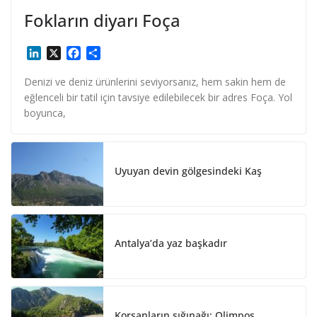
Fokların diyarı Foça
L
X
F
S
i
a
h
n
c
a
Denizi ve deniz ürünlerini seviyorsanız, hem sakin hem de
k
e
r
eğlenceli bir tatil için tavsiye edilebilecek bir adres Foça. Yol
e
b
e
boyunca,
d
o
I
o
n
k
Uyuyan devin gölgesindeki Kaş
Antalya’da yaz başkadır
Korsanların sığınağı: Olimpos