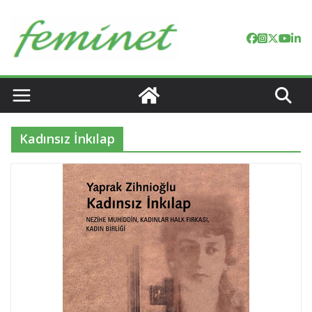
Skip
to
content
Kadınsız İnkılap