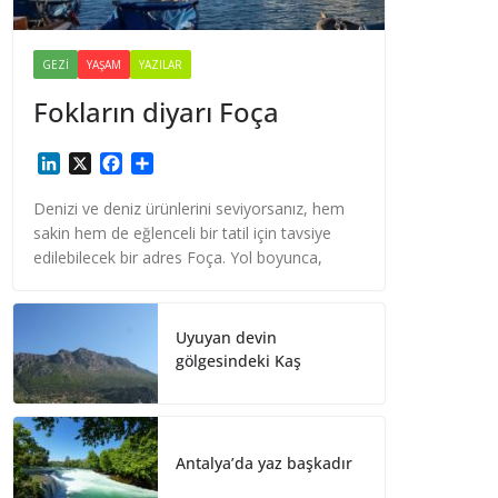
GEZI
YAŞAM
YAZILAR
Fokların diyarı Foça
L
X
F
S
i
a
h
n
c
a
Denizi ve deniz ürünlerini seviyorsanız, hem
k
e
r
sakin hem de eğlenceli bir tatil için tavsiye
e
b
e
edilebilecek bir adres Foça. Yol boyunca,
d
o
I
o
n
k
Uyuyan devin
gölgesindeki Kaş
Antalya’da yaz başkadır