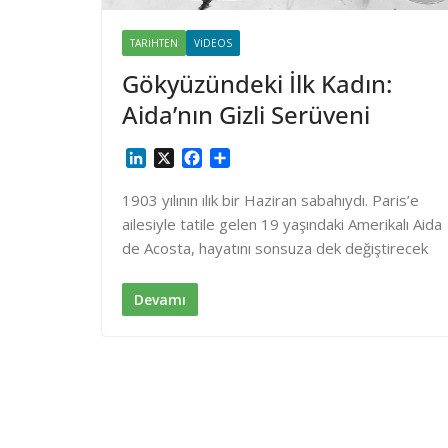
TARIHTEN
VIDEOS
Gökyüzündeki İlk Kadın:
Aida’nın Gizli Serüveni
L
X
F
S
i
a
h
n
c
a
1903 yılının ılık bir Haziran sabahıydı. Paris’e
k
e
r
ailesiyle tatile gelen 19 yaşındaki Amerikalı Aida
e
b
e
de Acosta, hayatını sonsuza dek değiştirecek
d
o
I
o
n
k
Devamı