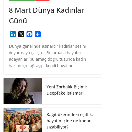
8 Mart Dünya Kadınlar
Günü
L
X
F
S
i
a
h
n
c
a
Dünya genelinde asırlardır kadınlar sesini
k
e
r
duyurmaya çalıştı… Bu amaca hayatını
e
b
e
adayanlar, bu amaç doğrultusunda kadın
d
o
hakları için uğraşıp, kendi hayatını
I
o
n
k
Yeni Zorbalık Biçimi:
Deepfake istismarı
Kağıt üzerindeki eşitlik,
hayatın içine ne kadar
sızabiliyor?