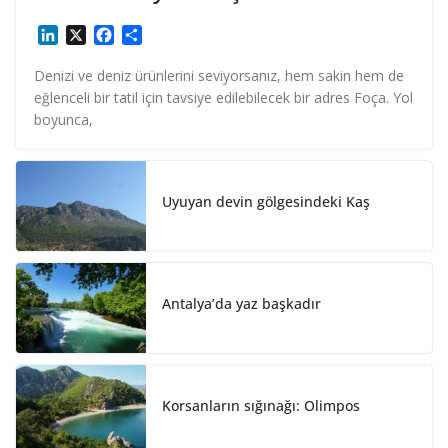
L
X
F
S
i
a
h
n
c
a
Denizi ve deniz ürünlerini seviyorsanız, hem sakin hem de
k
e
r
eğlenceli bir tatil için tavsiye edilebilecek bir adres Foça. Yol
e
b
e
boyunca,
d
o
I
o
n
k
Uyuyan devin gölgesindeki Kaş
Antalya’da yaz başkadır
Korsanların sığınağı: Olimpos