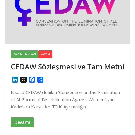
KADIN HAKLARI
YAŞAM
CEDAW Sözleşmesi ve Tam Metni
L
X
F
S
i
a
h
n
c
a
Kısaca CEDAW denilen ‘Convention on the Elimination
k
e
r
of All Forms of Discrimination Against Women” yani
e
b
e
Kadınlara Karşı Her Türlü Ayrımcılığın
d
o
I
o
n
k
Devamı