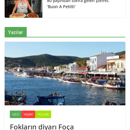
80 yaşından sonra gelen şöhret:
‘Buon A Petitti’
Yazilar
GEZI
YAŞAM
YAZILAR
Fokların diyarı Foça