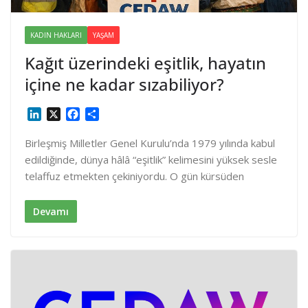
KADIN HAKLARI
YAŞAM
Kağıt üzerindeki eşitlik, hayatın
içine ne kadar sızabiliyor?
L
X
F
S
i
a
h
n
c
a
Birleşmiş Milletler Genel Kurulu’nda 1979 yılında kabul
k
e
r
edildiğinde, dünya hâlâ “eşitlik” kelimesini yüksek sesle
e
b
e
telaffuz etmekten çekiniyordu. O gün kürsüden
d
o
I
o
n
k
Devamı