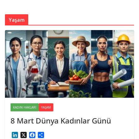
Yaşam
KADIN HAKLARI
YAŞAM
8 Mart Dünya Kadınlar Günü
L
X
F
S