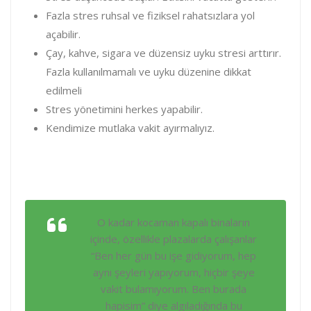
Fazla stres ruhsal ve fiziksel rahatsızlara yol
açabilir.
Çay, kahve, sigara ve düzensiz uyku stresi arttırır.
Fazla kullanılmamalı ve uyku düzenine dikkat
edilmeli
Stres yönetimini herkes yapabilir.
Kendimize mutlaka vakit ayırmalıyız.
O kadar kocaman kapalı binaların
içinde, özellikle plazalarda çalışanlar
“Ben her gün bu işe gidiyorum, hep
aynı şeyleri yapıyorum, hiçbir şeye
vakit bulamıyorum. Ben burada
hapisim” diye algıladığında bu