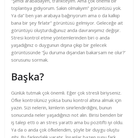
“Şimdi arabadayım, trafikteyim. Ama çok önemli bir
toplantıya gidiyorum. Sakin olmalıyım” görüntüsü yok.
Ya da” ben yan arabaya bağırıyorum ama o da kalkıp
bana bir şey fırlatır” görüntüsü gelmiyor. Geleceğe ait
görüntüyü oluşturduğunuz anda davranışımız değişir.
Stresi kontrol etme yöntemlerinden biri o anda
yaşadığınız o duygunun dışına çıkıp bir gelecek
görüntüsünde ‘Şu duruma dışarıdan bakarsam ne olur?’
sorusunu sormak.
Başka?
Günlük tutmak çok önemli. Eğer çok stresli biriyseniz.
Öfke kontrolünüz yoksa bunu kontrol altına almak için
yazın. Sizi nelerin, kimlerin sinirlendirdiğini, bunun
sonucunda neler yaşadığınızı not alın. Birisi benden bir
iş talep etti o an stres yarattı ama bu pozitifti iyi oldu.
Ya da o anda çok öfkelendim, şöyle bir duygu oluştu
gibi. Bu farkındalık yaratır. İnsanlar bazen şunu fark