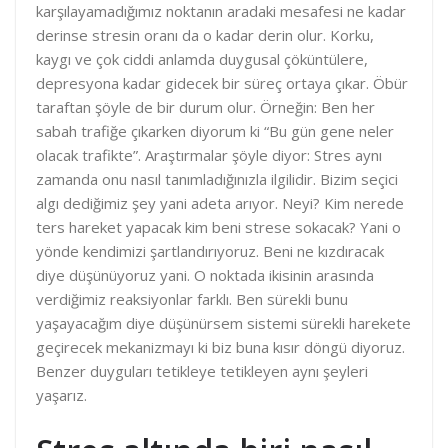
karşılayamadığımız noktanın aradaki mesafesi ne kadar
derinse stresin oranı da o kadar derin olur. Korku,
kaygı ve çok ciddi anlamda duygusal çöküntülere,
depresyona kadar gidecek bir süreç ortaya çıkar. Öbür
taraftan şöyle de bir durum olur. Örneğin: Ben her
sabah trafiğe çıkarken diyorum ki “Bu gün gene neler
olacak trafikte”. Araştırmalar şöyle diyor: Stres aynı
zamanda onu nasıl tanımladığınızla ilgilidir. Bizim seçici
algı dediğimiz şey yani adeta arıyor. Neyi? Kim nerede
ters hareket yapacak kim beni strese sokacak? Yani o
yönde kendimizi şartlandırıyoruz. Beni ne kızdıracak
diye düşünüyoruz yani. O noktada ikisinin arasında
verdiğimiz reaksiyonlar farklı. Ben sürekli bunu
yaşayacağım diye düşünürsem sistemi sürekli harekete
geçirecek mekanizmayı ki biz buna kısır döngü diyoruz.
Benzer duyguları tetikleye tetikleyen aynı şeyleri
yaşarız.