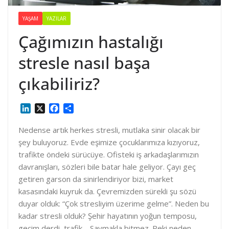
YAŞAM
YAZILAR
Çağımızın hastalığı
stresle nasıl başa
çıkabiliriz?
L
X
F
S
i
a
h
n
c
a
Nedense artık herkes stresli, mutlaka sinir olacak bir
k
e
r
şey buluyoruz. Evde eşimize çocuklarımıza kızıyoruz,
e
b
e
trafikte öndeki sürücüye. Ofisteki iş arkadaşlarımızın
d
o
davranışları, sözleri bile batar hale geliyor. Çayı geç
I
o
getiren garson da sinirlendiriyor bizi, market
n
k
kasasındaki kuyruk da. Çevremizden sürekli şu sözü
duyar olduk: “Çok stresliyim üzerime gelme”. Neden bu
kadar stresli olduk? Şehir hayatının yoğun temposu,
geçim derdi, trafik… Saymakla bitmez. Peki neden