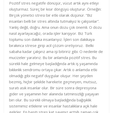
Pozitif stres negatife dönüşür, vücut artık aynı etkiyi
oluşturmaz. Süreç bir kısır döngüyü oluşturur. Örneğin:
Birçok yönetici stresi bir etki olarak düşünür. “Biz
insanları belli bir stres altında tutmalıyız ki çalışsınlar”.
Yanlış değil, doğru. Ama onun dozu çok önemli. O dozu
nasıl ayarlayacağız, orada işler karışıyor. Biz Türk
toplumu son dakika insanlarıyız. İşleri son dakikaya
bırakınca strese girip acil çözüm üretiyoruz. Belki
sabaha kadar çalışırız ama işi bitiririz gibi. O nedenle de
mucizeler yaratırız. Bu bir anlamda pozitif stres. Bu
sürekli hale gelmeye başladığında artık iş yaşamında
bıkkınlık sendromu ortaya çıkar. Artık o anlamda etki
olmadığı gibi negatif duygular oluşur. Her şeyden
bezmiş, hiçbir şekilde harekete geçmeyen, mutsuz,
suratı asık insanlar olur. Bir süre sonra depresyona
gider ve yaşamının her alanında tatminsizliği yaşayan
biri olur. Bu sürekli olmaya başladığında bağışıklık
sistemimiz etkilenir ve insanlar hastalıklara açık hale
gelirler. En basiti stres kat sayımız arttığı zaman çok