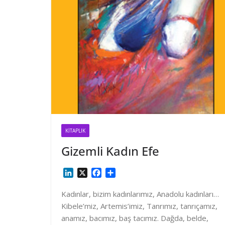
KITAPLIK
Gizemli Kadın Efe
L
X
F
S
i
a
h
n
c
a
Kadınlar, bizim kadınlarımız, Anadolu kadınları…
k
e
r
Kibele’miz, Artemis’imiz, Tanrımız, tanrıçamız,
e
b
e
anamız, bacımız, baş tacımız. Dağda, belde,
d
o