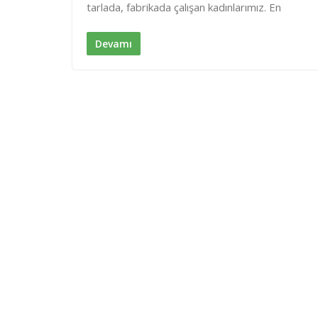
tarlada, fabrikada çalışan kadınlarımız. En
I
o
n
k
Devamı