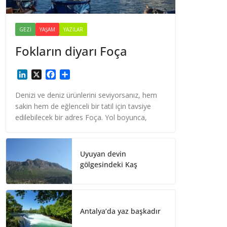
GEZI
YAŞAM
YAZILAR
Fokların diyarı Foça
L
X
F
S
i
a
h
n
c
a
Denizi ve deniz ürünlerini seviyorsanız, hem
k
e
r
sakin hem de eğlenceli bir tatil için tavsiye
e
b
e
edilebilecek bir adres Foça. Yol boyunca,
d
o
I
o
n
k
Uyuyan devin
gölgesindeki Kaş
Antalya’da yaz başkadır