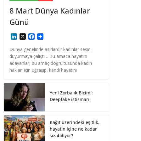
8 Mart Dünya Kadınlar
Günü
L
X
F
S
i
a
h
n
c
a
Dünya genelinde asırlardır kadınlar sesini
k
e
r
duyurmaya çalıştı… Bu amaca hayatını
e
b
e
adayanlar, bu amaç doğrultusunda kadın
d
o
hakları için uğraşıp, kendi hayatını
I
o
n
k
Yeni Zorbalık Biçimi:
Deepfake istismarı
Kağıt üzerindeki eşitlik,
hayatın içine ne kadar
sızabiliyor?