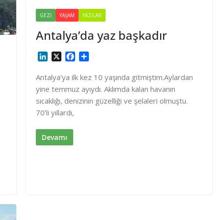
GEZI
YAŞAM
YAZILAR
Antalya’da yaz başkadır
L
X
F
S
i
a
h
n
c
a
Antalya’ya ilk kez 10 yaşında gitmiştim.Aylardan
k
e
r
yine temmuz ayıydı. Aklımda kalan havanın
e
b
e
sıcaklığı, denizinin güzelliği ve şelaleri olmuştu.
d
o
70’li yıllardı,
I
o
n
k
Devamı