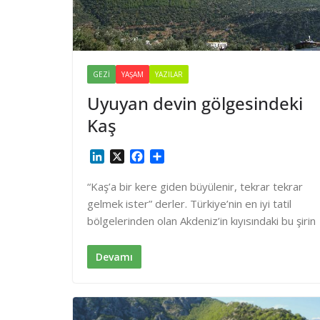
GEZI
YAŞAM
YAZILAR
Uyuyan devin gölgesindeki
Kaş
L
X
F
S
i
a
h
n
c
a
“Kaş’a bir kere giden büyülenir, tekrar tekrar
k
e
r
gelmek ister” derler. Türkiye’nin en iyi tatil
e
b
e
bölgelerinden olan Akdeniz’in kıyısındaki bu şirin
d
o
I
o
n
k
Devamı