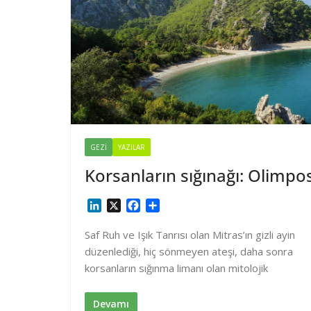
GEZI
YAZILAR
Korsanların sığınağı: Olimpo
L
X
F
S
i
a
h
n
c
a
Saf Ruh ve Işık Tanrısı olan Mitras’ın gizli ayin
k
e
r
düzenlediği, hiç sönmeyen ateşi, daha sonra
e
b
e
korsanların sığınma limanı olan mitolojik
d
o
I
o
n
k
Devamı