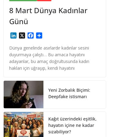
8 Mart Dünya Kadınlar
Günü
L
X
F
S
i
a
h
n
c
a
Dünya genelinde asırlardır kadınlar sesini
k
e
r
duyurmaya çalıştı… Bu amaca hayatını
e
b
e
adayanlar, bu amaç doğrultusunda kadın
d
o
hakları için uğraşıp, kendi hayatını
I
o
n
k
Yeni Zorbalık Biçimi:
Deepfake istismarı
Kağıt üzerindeki eşitlik,
hayatın içine ne kadar
sızabiliyor?