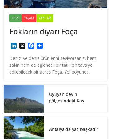
GEZI
YAŞAM
YAZILAR
Fokların diyarı Foça
L
X
F
S
i
a
h
n
c
a
Denizi ve deniz ürünlerini seviyorsanız, hem
k
e
r
sakin hem de eğlenceli bir tatil için tavsiye
e
b
e
edilebilecek bir adres Foça. Yol boyunca,
d
o
I
o
n
k
Uyuyan devin
gölgesindeki Kaş
Antalya’da yaz başkadır