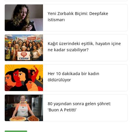
I
o
n
k
Yeni Zorbalık Biçimi: Deepfake
istismarı
Kağıt üzerindeki eşitlik, hayatın içine
ne kadar sızabiliyor?
Her 10 dakikada bir kadın
öldürülüyor
80 yaşından sonra gelen şöhret:
‘Buon A Petitti’