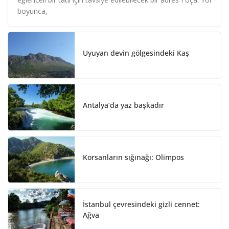
e
b
e
boyunca,
d
o
I
o
n
k
Uyuyan devin gölgesindeki Kaş
Antalya’da yaz başkadır
Korsanların sığınağı: Olimpos
İstanbul çevresindeki gizli cennet:
Ağva