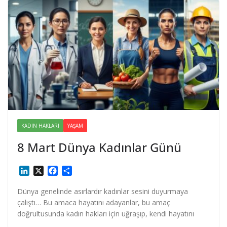
KADIN HAKLARI
YAŞAM
8 Mart Dünya Kadınlar Günü
L
X
F
S
i
a
h
n
c
a
Dünya genelinde asırlardır kadınlar sesini duyurmaya
k
e
r
çalıştı… Bu amaca hayatını adayanlar, bu amaç
e
b
e
doğrultusunda kadın hakları için uğraşıp, kendi hayatını
d
o