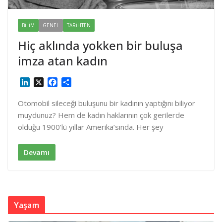
BILIM
GENEL
TARIHTEN
Hiç aklında yokken bir buluşa
imza atan kadın
L
X
F
S
i
a
h
n
c
a
Otomobil sileceği buluşunu bir kadının yaptığını biliyor
k
e
r
muydunuz? Hem de kadın haklarının çok gerilerde
e
b
e
olduğu 1900’lü yıllar Amerika’sında. Her şey
d
o
I
o
n
k
Devamı
Yaşam