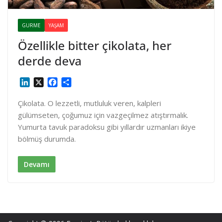
GURME
YAŞAM
Özellikle bitter çikolata, her
derde deva
L
X
F
S
i
a
h
n
c
a
Çikolata. O lezzetli, mutluluk veren, kalpleri
k
e
r
gülümseten, çoğumuz için vazgeçilmez atıştırmalık.
e
b
e
Yumurta tavuk paradoksu gibi yıllardır uzmanları ikiye
d
o
bölmüş durumda.
I
o
n
k
Devamı