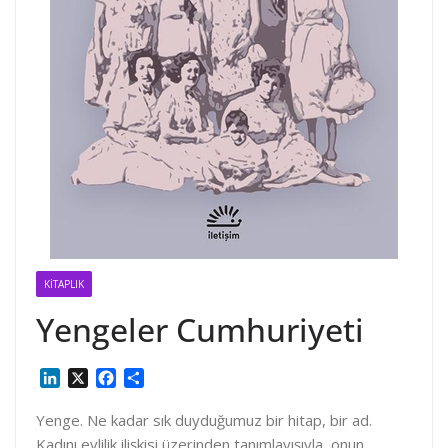
KITAPLIK
Yengeler Cumhuriyeti
L
X
F
S
i
a
h
n
c
a
Yenge. Ne kadar sık duyduğumuz bir hitap, bir ad.
k
e
r
Kadını evlilik ilişkisi üzerinden tanımlayışıyla, onun