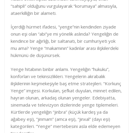
e
b
e
“sahipli” olduğunu vurgulayarak “korumaya” almasıyla,
d
o
ataerkilliğin bir alameti.
I
o
n
k
İçerdiği hürmet ifadesi, “yenge”nin kendinden ziyade
onun eşi olan “abi”ye mi yönelik aslında? Yengeliğin de
kendince bir ağırlığı, bir saltanatı, bir cumhuriyeti yok
mu ama? Yenge “makamının” kadınlar arası ilişkilerdeki
hükmünü de düşünürsek.
Yenge hitabının binbir anlamı. Yengeliğin “hukuku”,
konforları ve tekinsizlikleri. Yengelerin akrabalık
ilişkilerinin keşmekeşiyle baş etme stratejileri. “Korkunç
Yenge” imgesi. Korkulan, şefkat duyulan, minnet edilen,
hayran olunan, arkadaş olunan yengeler. Edebiyatta,
sinemada ve televizyon dizilerinde yenge tiplemeleri.
Kürtlerde yengeliğin “jinbra” (küçük kardeş ya da
ağabey eşi), “jinmam” (amca eşi), “jinxal” (dayı eşi)
kategorileri. “Yenge” mertebesini asla elde edemeyen