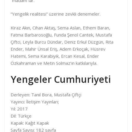
“madam”lar.
“Yengelik realitesi” üzerine zevkli denemeler.
Kiraz Akın, Cihan Aktaş, Sema Aslan, Ethem Baran,
Fatma Barbarosoğlu, Funda Şenol Cantek, Mustafa
Çiftci, Leyla Burcu Dündar, Deniz Erkul Düzgün, Rita
Ender, Mahir Ünsal Eriş, Adem Erkoçak, Hüsrev
Hatemi, Sema Karabıyık, Ercan Kesal, Ender
Özkahraman ve Metin Solmaz’ın katkılarıyla.
Yengeler Cumhuriyeti
Derleyen: Tanıl Bora, Mustafa Çiftçi
Yayıncı: İletişim Yayınları;
Yıl: 2017
Dil: Türkçe
Kapak: Kağıt Kapak
Sayfa Sayısı: 182 sayfa