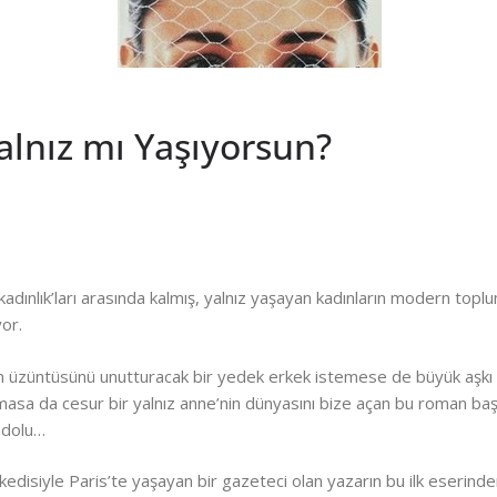
alnız mı Yaşıyorsun?
 ‘kadınlık’ları arasında kalmış, yalnız yaşayan kadınların modern toplu
yor.
ın üzüntüsünü unutturacak bir yedek erkek istemese de büyük aş
a da cesur bir yalnız anne’nin dünyasını bize açan bu roman başt
 dolu…
iki kedisiyle Paris’te yaşayan bir gazeteci olan yazarın bu ilk eserinden 