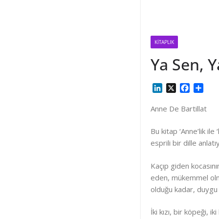
KITAPLIK
Ya Sen, Y
L
X
F
S
i
a
h
n
c
a
Anne De Bartillat
k
e
r
e
b
e
Bu kitap ‘Anne’lik ile
d
o
esprili bir dille anlatı
I
o
n
k
Kaçıp giden kocasın
eden, mükemmel olmas
olduğu kadar, duygu
İki kızı, bir köpeği, 