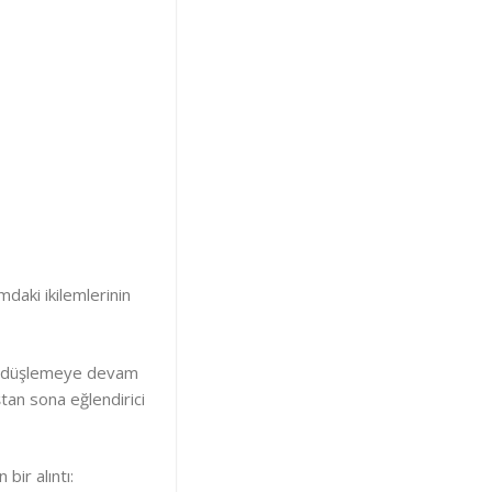
mdaki ikilemlerinin
kı düşlemeye devam
an sona eğlendirici
bir alıntı: