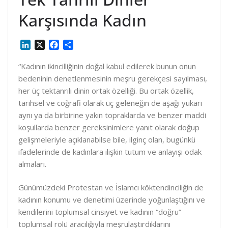
Karşısında Kadın
L
X
F
S
i
a
h
n
c
a
“Kadının ikincilliğinin doğal kabul edilerek bunun onun
k
e
r
bedeninin denetlenmesinin meşru gerekçesi sayılması,
e
b
e
her üç tektanrılı dinin ortak özelliği. Bu ortak özellik,
d
o
tarihsel ve coğrafi olarak üç geleneğin de aşağı yukarı
I
o
aynı ya da birbirine yakın topraklarda ve benzer maddi
n
k
koşullarda benzer gereksinimlere yanıt olarak doğup
gelişmeleriyle açıklanabilse bile, ilginç olan, bugünkü
ifadelerinde de kadınlara ilişkin tutum ve anlayışı odak
almaları.
Günümüzdeki Protestan ve İslamcı köktendinciliğin de
kadının konumu ve denetimi üzerinde yoğunlaştığını ve
kendilerini toplumsal cinsiyet ve kadının “doğru”
toplumsal rolü aracılığıyla meşrulaştırdıklarını