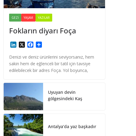
GEZI
YAŞAM
YAZILAR
Fokların diyarı Foça
L
X
F
S
i
a
h
n
c
a
Denizi ve deniz ürünlerini seviyorsanız, hem
k
e
r
sakin hem de eğlenceli bir tatil için tavsiye
e
b
e
edilebilecek bir adres Foça. Yol boyunca,
d
o
I
o
n
k
Uyuyan devin
gölgesindeki Kaş
Antalya’da yaz başkadır