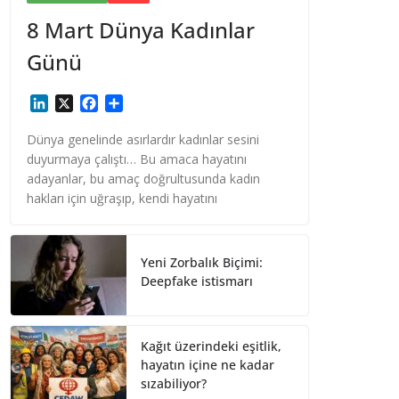
8 Mart Dünya Kadınlar
Günü
L
X
F
S
i
a
h
n
c
a
Dünya genelinde asırlardır kadınlar sesini
k
e
r
duyurmaya çalıştı… Bu amaca hayatını
e
b
e
adayanlar, bu amaç doğrultusunda kadın
d
o
hakları için uğraşıp, kendi hayatını
I
o
n
k
Yeni Zorbalık Biçimi:
Deepfake istismarı
Kağıt üzerindeki eşitlik,
hayatın içine ne kadar
sızabiliyor?