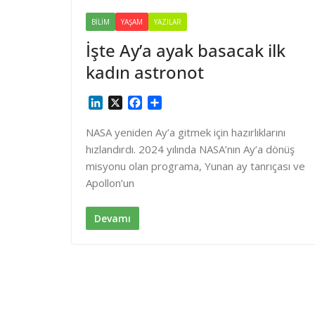
BILIM
YAŞAM
YAZILAR
İşte Ay’a ayak basacak ilk
kadın astronot
L
X
F
S
i
a
h
n
c
a
NASA yeniden Ay’a gitmek için hazırlıklarını
k
e
r
hızlandırdı. 2024 yılında NASA’nın Ay’a dönüş
e
b
e
misyonu olan programa, Yunan ay tanrıçası ve
d
o
Apollon’un
I
o
n
k
Devamı