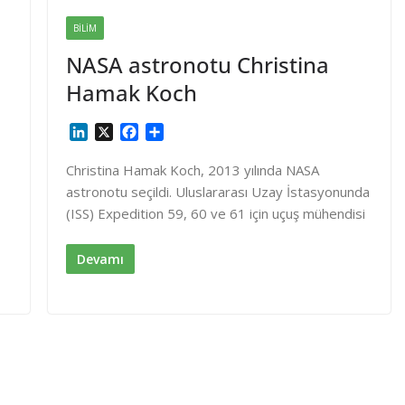
BILIM
NASA astronotu Christina
Hamak Koch
L
X
F
S
i
a
h
n
c
a
Christina Hamak Koch, 2013 yılında NASA
k
e
r
astronotu seçildi. Uluslararası Uzay İstasyonunda
e
b
e
(ISS) Expedition 59, 60 ve 61 için uçuş mühendisi
d
o
I
o
n
k
Devamı