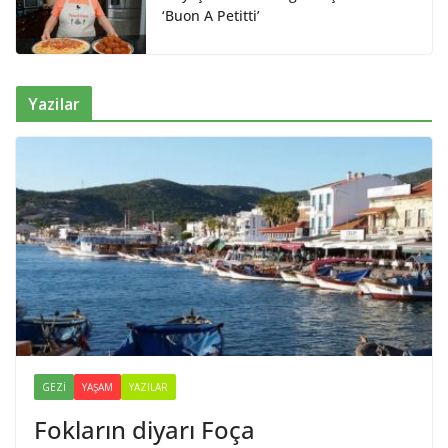
‘Buon A Petitti’
Yazilar
GEZI
YAŞAM
YAZILAR
Fokların diyarı Foça