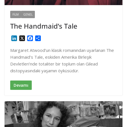
FILM
GENEL
The Handmaid’s Tale
L
X
F
S
i
a
h
n
c
a
Margaret Atwood’un klasik romanından uyarlanan The
k
e
r
Handmaid’s Tale, eskiden Amerika Birleşik
e
b
e
Devletleri’nde totaliter bir toplum olan Gilead
d
o
distopyasındaki yaşamın öyküsüdür.
I
o
n
k
Devamı