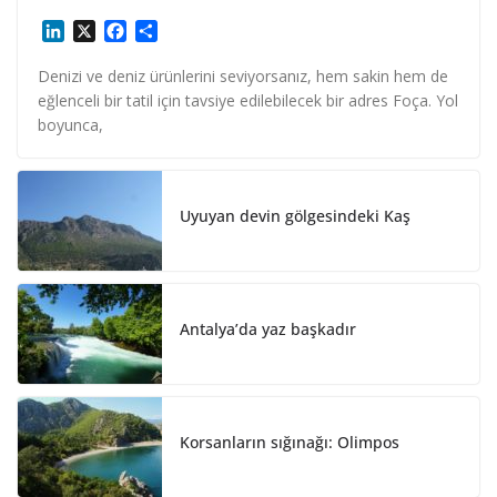
L
X
F
S
i
a
h
n
c
a
Denizi ve deniz ürünlerini seviyorsanız, hem sakin hem de
k
e
r
eğlenceli bir tatil için tavsiye edilebilecek bir adres Foça. Yol
e
b
e
boyunca,
d
o
I
o
n
k
Uyuyan devin gölgesindeki Kaş
Antalya’da yaz başkadır
Korsanların sığınağı: Olimpos