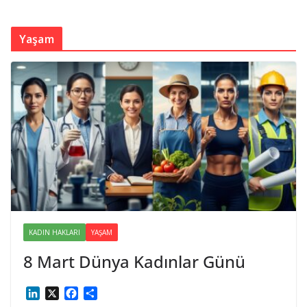
Yaşam
KADIN HAKLARI
YAŞAM
8 Mart Dünya Kadınlar Günü
L
X
F
S