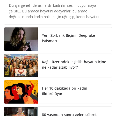
i
a
h
n
c
a
Dünya genelinde asırlardır kadınlar sesini duyurmaya
k
e
r
çalıştı… Bu amaca hayatını adayanlar, bu amaç
e
b
e
doğrultusunda kadın hakları için uğraşıp, kendi hayatını
d
o
I
o
n
k
Yeni Zorbalık Biçimi: Deepfake
istismarı
Kağıt üzerindeki eşitlik, hayatın içine
ne kadar sızabiliyor?
Her 10 dakikada bir kadın
öldürülüyor
80 yaşından sonra gelen şöhret: