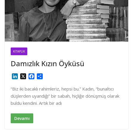
KITAPLIK
Damızlık Kızın Öyküsü
L
X
F
S
i
a
h
n
c
a
“Biz iki bacaklı rahimleriz, hepsi bu.” Kadın, “bunaltıcı
k
e
r
düşlerden uyandığı” bir sabah, hiçliğe dönüşmüş olarak
e
b
e
buldu kendini. Artık bir adı
d
o
I
o
n
k
Devamı