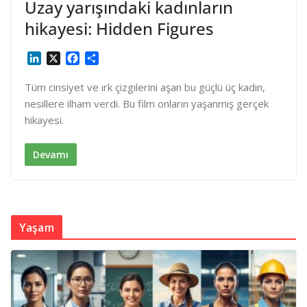
Uzay yarışındaki kadınların
hikayesi: Hidden Figures
L
X
F
S
i
a
h
n
c
a
Tüm cinsiyet ve ırk çizgilerini aşan bu güçlü üç kadın,
k
e
r
nesillere ilham verdi. Bu film onların yaşanmış gerçek
e
b
e
hikayesi.
d
o
I
o
n
k
Devamı
Yaşam