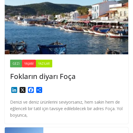
GEZI
YAŞAM
YAZILAR
Fokların diyarı Foça
L
X
F
S
i
a
h
n
c
a
Denizi ve deniz ürünlerini seviyorsanız, hem sakin hem de
k
e
r
eğlenceli bir tatil için tavsiye edilebilecek bir adres Foça. Yol
e
b
e
boyunca,
d
o
I
o
n
k