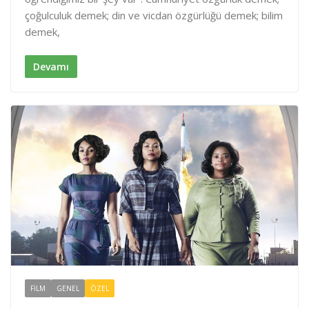
e
b
e
çoğulculuk demek; din ve vicdan özgürlüğü demek; bilim
d
o
demek,
I
o
n
k
Devamı
FILM
GENEL
ÖZEL