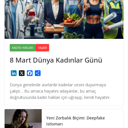
KADIN HAKLARI
YAŞAM
8 Mart Dünya Kadınlar Günü
L
X
F
S
i
a
h
n
c
a
Dünya genelinde asırlardır kadınlar sesini duyurmaya
k
e
r
çalıştı… Bu amaca hayatını adayanlar, bu amaç
e
b
e
doğrultusunda kadın hakları için uğraşıp, kendi hayatını
d
o
I
o
n
k
Yeni Zorbalık Biçimi: Deepfake
istismarı