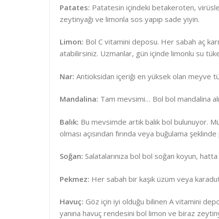
Patates:
Patatesin içindeki betakeroten, virüslere
zeytinyağı ve limonla sos yapıp sade yiyin.
Limon:
Bol C vitamini deposu. Her sabah aç karnın
atabilirsiniz. Uzmanlar, gün içinde limonlu su tük
Nar:
Antioksidan içeriği en yüksek olan meyve türl
Mandalina:
Tam mevsimi… Bol bol mandalina alıp 
Balık:
Bu mevsimde artık balık bol bulunuyor. Müm
olması açısından fırında veya buğulama şeklinde p
Soğan:
Salatalarınıza bol bol soğan koyun, hatta
Pekmez:
Her sabah bir kaşık üzüm veya karadut 
Havuç:
Göz için iyi olduğu bilinen A vitamini d
yanına havuç rendesini bol limon ve biraz zeytiny