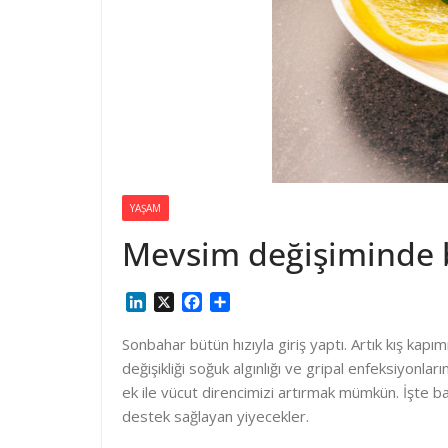
YAŞAM
Mevsim değişiminde b
L
X
F
S
i
a
h
n
c
a
Sonbahar bütün hızıyla giriş yaptı. Artık kış
k
e
r
değişikliği soğuk algınlığı ve gripal enfeksiyon
e
b
e
ek ile vücut direncimizi artırmak mümkün. İşte ba
d
o
destek sağlayan yiyecekler.
I
o
n
k