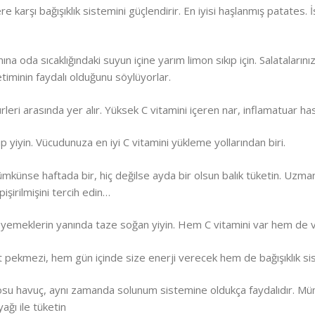
 karşı bağışıklık sistemini güçlendirir. En iyisi haşlanmış patates. İ
a oda sıcaklığındaki suyun içine yarım limon sıkıp için. Salatalarınız
etiminin faydalı olduğunu söylüyorlar.
eri arasında yer alır. Yüksek C vitamini içeren nar, inflamatuar hasta
yiyin. Vücudunuza en iyi C vitamini yükleme yollarından biri.
künse haftada bir, hiç değilse ayda bir olsun balık tüketin. Uzmanl
işirilmişini tercih edin…
 yemeklerin yanında taze soğan yiyin. Hem C vitamini var hem de vüc
pekmezi, hem gün içinde size enerji verecek hem de bağışıklık sis
eposu havuç, aynı zamanda solunum sistemine oldukça faydalıdır. M
ağı ile tüketin