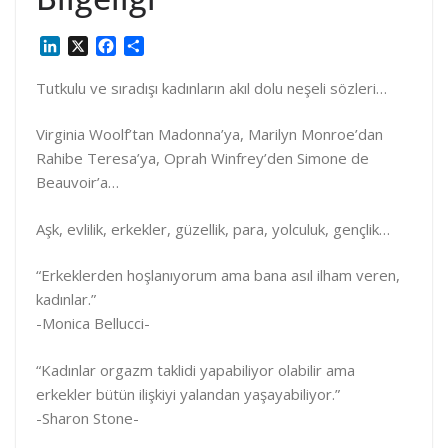
L
X
F
S
i
a
h
n
c
a
Tutkulu ve sıradışı kadınların akıl dolu neşeli sözleri…
k
e
r
e
b
e
Virginia Woolf’tan Madonna’ya, Marilyn Monroe’dan
d
o
Rahibe Teresa’ya, Oprah Winfrey’den Simone de
I
o
Beauvoir’a…
n
k
Aşk, evlilik, erkekler, güzellik, para, yolculuk, gençlik…
“Erkeklerden hoşlanıyorum ama bana asıl ilham veren,
kadınlar.”
-Monica Bellucci-
“Kadınlar orgazm taklidi yapabiliyor olabilir ama
erkekler bütün ilişkiyi yalandan yaşayabiliyor.”
-Sharon Stone-