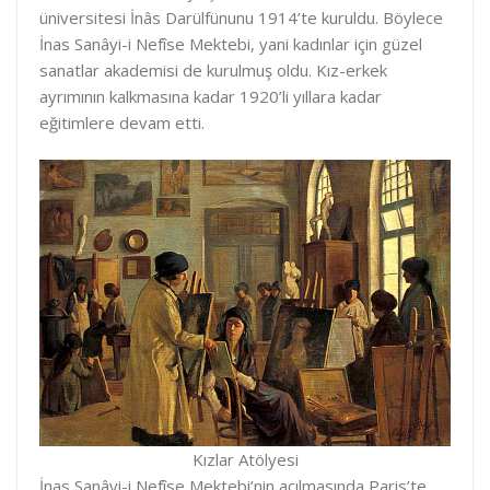
üniversitesi İnâs Darülfünunu 1914’te kuruldu. Böylece
İnas Sanâyi-i Nefîse Mektebi, yani kadınlar için güzel
sanatlar akademisi de kurulmuş oldu. Kız-erkek
ayrımının kalkmasına kadar 1920’li yıllara kadar
eğitimlere devam etti.
Kızlar Atölyesi
İnas Sanâyi-i Nefîse Mektebi’nin açılmasında Paris’te