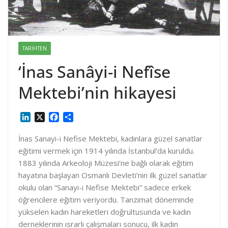
TARIHTEN
‘İnas Sanâyi-i Nefîse
Mektebi’nin hikayesi
L
X
F
S
i
a
h
n
c
a
İnas Sanayi-i Nefise Mektebi, kadınlara güzel sanatlar
k
e
r
eğitimi vermek için 1914 yılında İstanbul’da kuruldu.
e
b
e
1883 yılında Arkeoloji Müzesi’ne bağlı olarak eğitim
d
o
hayatına başlayan Osmanlı Devleti’nin ilk güzel sanatlar
I
o
okulu olan “Sanayi-i Nefise Mektebi” sadece erkek
n
k
öğrencilere eğitim veriyordu. Tanzimat döneminde
yükselen kadın hareketleri doğrultusunda ve kadın
derneklerinin ısrarlı çalışmaları sonucu, ilk kadın