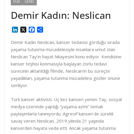
FILM
GENEL
Demir Kadın: Neslican
L
X
F
S
i
a
h
n
c
a
Demir Kadın Neslican, kanser tedavisi gördüğü sırada
k
e
r
yaşama tutunma mücadelesiyle insanlara umut olan
e
b
e
Neslican Tay’ın hayat hikayesini konu ediyor. Kendisine
d
o
kanser teşhisi konmasıyla başlayan zorlu tedavi
I
o
sürecinin aktarıldığı filmde, Neslican’ın bu süreçte
n
k
yaşadıkları, yaşama tutunma mücadelesi gözler önüne
seriliyor.
Türk kanser aktivisti. Üç kez kanseri yenen Tay, sosyal
medya üzerinde yaptığı “yaşama azmi” temalı
paylaşımlarla tanınıyordu. Agresif kanseri ile sürekli
savaş veren Neslican, 2019 yılında 21 yaşında
kanserden hayata veda etti. Ancak yaşama tutunma