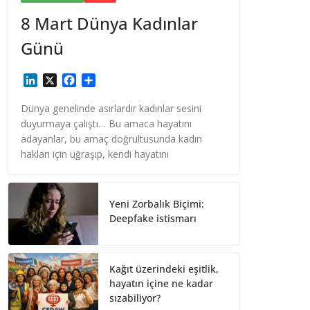
8 Mart Dünya Kadınlar
Günü
L
X
F
S
i
a
h
n
c
a
Dünya genelinde asırlardır kadınlar sesini
k
e
r
duyurmaya çalıştı… Bu amaca hayatını
e
b
e
adayanlar, bu amaç doğrultusunda kadın
d
o
hakları için uğraşıp, kendi hayatını
I
o
n
k
Yeni Zorbalık Biçimi:
Deepfake istismarı
Kağıt üzerindeki eşitlik,
hayatın içine ne kadar
sızabiliyor?