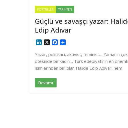
PORTRELER
TARIHTEN
Güçlü ve savaşçı yazar: Halid
Edip Adıvar
L
X
F
S
i
a
h
n
c
a
Yazar, politikacı, aktivist, feminist… Zamanın çok
k
e
r
ötesinde bir kadın… Türk edebiyatının en önemli
e
b
e
isimlerinden biri olan Halide Edip Adıvar, hem
d
o
I
o
n
k
Devamı