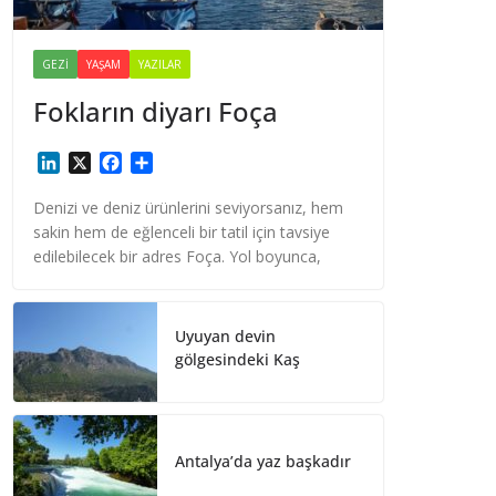
GEZI
YAŞAM
YAZILAR
Fokların diyarı Foça
L
X
F
S
i
a
h
n
c
a
Denizi ve deniz ürünlerini seviyorsanız, hem
k
e
r
sakin hem de eğlenceli bir tatil için tavsiye
e
b
e
edilebilecek bir adres Foça. Yol boyunca,
d
o
I
o
n
k
Uyuyan devin
gölgesindeki Kaş
Antalya’da yaz başkadır